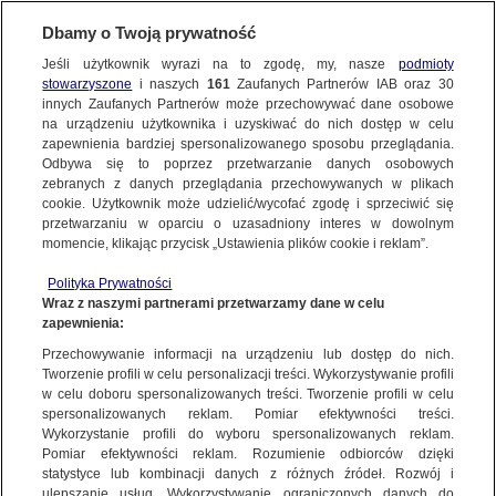
KONTAKT24
Dbamy o Twoją prywatność
Jeśli użytkownik wyrazi na to zgodę, my, nasze
podmioty
Wyślij Materiał
stowarzyszone
i naszych
161
Zaufanych Partnerów IAB oraz
30
innych Zaufanych Partnerów może przechowywać dane osobowe
NAJNOWSZE
na urządzeniu użytkownika i uzyskiwać do nich dostęp w celu
zapewnienia bardziej spersonalizowanego sposobu przeglądania.
Dzień dobry!
Odbywa się to poprzez przetwarzanie danych osobowych
WYŚLIJ MATERIAŁ
Jedno konto do wszystkich usług
zebranych z danych przeglądania przechowywanych w plikach
cookie. Użytkownik może udzielić/wycofać zgodę i sprzeciwić się
przetwarzaniu w oparciu o uzasadniony interes w dowolnym
NAJNOWSZE
momencie, klikając przycisk „Ustawienia plików cookie i reklam”.
ZALOGUJ SIĘ
Polityka Prywatności
Wraz z naszymi partnerami przetwarzamy dane w celu
GORĄCE TEMATY
zapewnienia:
Zarejestruj się
Przechowywanie informacji na urządzeniu lub dostęp do nich.
Tworzenie profili w celu personalizacji treści. Wykorzystywanie profili
WIĘCEJ
w celu doboru spersonalizowanych treści. Tworzenie profili w celu
spersonalizowanych reklam. Pomiar efektywności treści.
Wykorzystanie profili do wyboru spersonalizowanych reklam.
MATERIAŁ UŻYTKOWNIKA
KANAŁY
Pomiar efektywności reklam. Rozumienie odbiorców dzięki
statystyce lub kombinacji danych z różnych źródeł. Rozwój i
ulepszanie usług. Wykorzystywanie ograniczonych danych do