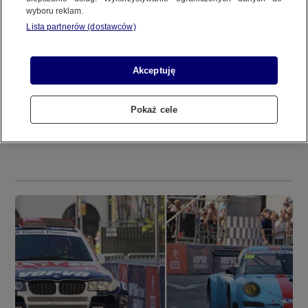
wyboru reklam.
REGULAMIN SERWISU
Lista partnerów (dostawców)
MATERIAŁ UŻYTKOWNIKA
POLITYKA PRYWATNOŚCI
Akceptuję
Pokaż cele
Copyright (C) 1997-2025 Korzystanie z materiałów redakcyjnych TVN S.A. / TVN Media Sp. z
o.o. wymaga wcześniejszej zgody TVN S.A./ TVN Media Sp. z o.o. oraz zawarcia stosownej
MATERIAŁ UŻYTKOWNIKA
umowy licencyjnej. Na podstawie art. 25 ust. 1 pkt. 1 b) ustawy o prawie autorskim i prawach
pokrewnych TVN S.A. / TVN Media Sp. z o.o. wyraźnie zastrzega, że dalsze
rozpowszechnianie artykułów zamieszczonych w programach oraz na stronach
internetowych TVN S.A. / TVN Media Sp. z o.o. jest zabronione.