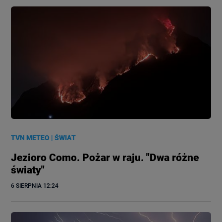
TVN METEO
|
ŚWIAT
Jezioro Como. Pożar w raju. "Dwa różne
światy"
6 SIERPNIA
 12:24