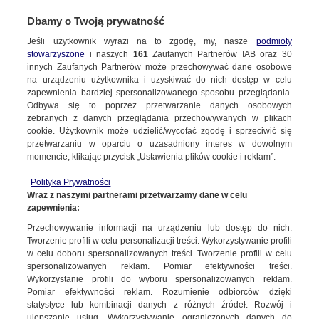
KONTAKT24
Dbamy o Twoją prywatność
Jeśli użytkownik wyrazi na to zgodę, my, nasze
podmioty
Wyślij Materiał
stowarzyszone
i naszych
161
Zaufanych Partnerów IAB oraz
30
innych Zaufanych Partnerów może przechowywać dane osobowe
na urządzeniu użytkownika i uzyskiwać do nich dostęp w celu
zapewnienia bardziej spersonalizowanego sposobu przeglądania.
Dzień dobry!
Odbywa się to poprzez przetwarzanie danych osobowych
WYŚLIJ MATERIAŁ
Jedno konto do wszystkich usług
zebranych z danych przeglądania przechowywanych w plikach
cookie. Użytkownik może udzielić/wycofać zgodę i sprzeciwić się
przetwarzaniu w oparciu o uzasadniony interes w dowolnym
NAJNOWSZE
momencie, klikając przycisk „Ustawienia plików cookie i reklam”.
ZALOGUJ SIĘ
Polityka Prywatności
Wraz z naszymi partnerami przetwarzamy dane w celu
GORĄCE TEMATY
zapewnienia:
Zarejestruj się
Przechowywanie informacji na urządzeniu lub dostęp do nich.
KONTAKT24
|
NAJNOWSZE
Tworzenie profili w celu personalizacji treści. Wykorzystywanie profili
WIĘCEJ
w celu doboru spersonalizowanych treści. Tworzenie profili w celu
Miasto jest kompletnie zrujnowane
spersonalizowanych reklam. Pomiar efektywności treści.
Wykorzystanie profili do wyboru spersonalizowanych reklam.
10 SIERPNIA
 2010
 11:32
KANAŁY
Pomiar efektywności reklam. Rozumienie odbiorców dzięki
statystyce lub kombinacji danych z różnych źródeł. Rozwój i
ulepszanie usług. Wykorzystywanie ograniczonych danych do