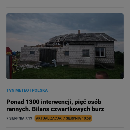
TVN METEO
|
POLSKA
Ponad 1300 interwencji, pięć osób
rannych. Bilans czwartkowych burz
7 SIERPNIA
 7:19
AKTUALIZACJA: 
7 SIERPNIA
 10:58