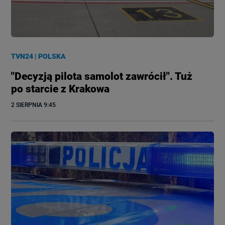
TVN24
|
POLSKA
"Decyzją pilota samolot zawrócił". Tuż
po starcie z Krakowa
2 SIERPNIA
 9:45