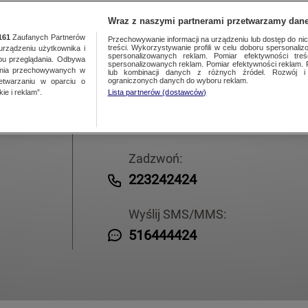
NAJNOWSZE
GORĄCE TEMATY
Wraz z naszymi partnerami przetwarzamy dane
161
Zaufanych Partnerów
Przechowywanie informacji na urządzeniu lub dostęp do nich.
treści. Wykorzystywanie profili w celu doboru spersonalizo
ządzeniu użytkownika i
spersonalizowanych reklam. Pomiar efektywności treś
bu przeglądania. Odbywa
spersonalizowanych reklam. Pomiar efektywności reklam. 
ania przechowywanych w
lub kombinacji danych z różnych źródeł. Rozwój i 
ograniczonych danych do wyboru reklam.
zetwarzaniu w oparciu o
ie i reklam”.
Lista partnerów (dostawców)
Napisz e-mail:
kontakt24@tvn.pl
Zadzwoń:
223242424
Wyślij SMS/MMS:
516444424