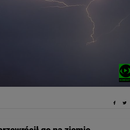
przewrócił go na ziemię