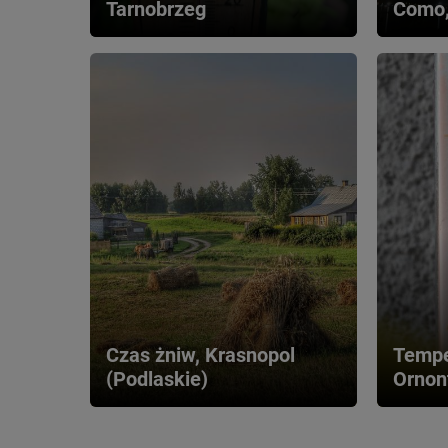
Tarnobrzeg
Como,
Czas żniw, Krasnopol 
Tempe
(Podlaskie)
Ornon