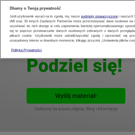
KONTAKT24
WYŚLIJ MATERIAŁ
Dbamy o Twoją prywatność
Jeśli użytkownik wyrazi na to zgodę, my, nasze
podmioty stowarzyszone
i naszych
IAB oraz
30
innych Zaufanych Partnerów może przechowywać dane osobowe na ur
uzyskiwać do nich dostęp w celu zapewnienia bardziej spersonalizowanego sposo
się to poprzez przetwarzanie danych osobowych zebranych z danych przegląd
plikach cookie. Użytkownik może udzielić/wycofać zgodę i sprzeciwić się pr
uzasadniony interes w dowolnym momencie, klikając przycisk „Ustawienia plików cook
Ważny temat?
Polityka Prywatności
Podziel się!
Wyślij materiał
Czekamy na wasze zdjęcia, filmy i informacje