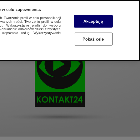
WYŚLIJ MATERIAŁ
 w celu zapewnienia:
 Tworzenie profili w celu personalizacji
Akceptuję
wanych treści. Tworzenie profili w celu
ci. Wykorzystanie profili do wyboru
Rozumienie odbiorców dzięki statystyce
ulepszanie usług. Wykorzystywanie
Pokaż cele