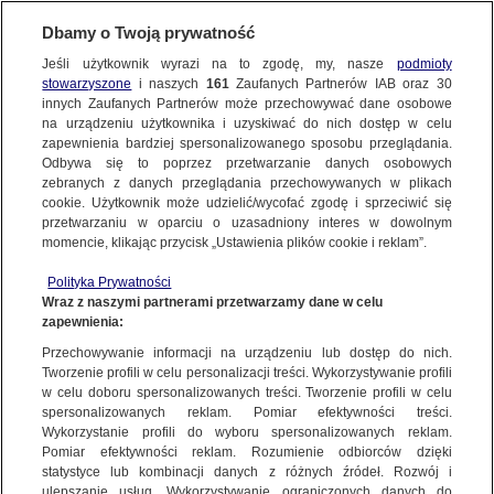
KONTAKT24
Dbamy o Twoją prywatność
Jeśli użytkownik wyrazi na to zgodę, my, nasze
podmioty
Wyślij Materiał
stowarzyszone
i naszych
161
Zaufanych Partnerów IAB oraz
30
innych Zaufanych Partnerów może przechowywać dane osobowe
NAJNOWSZE
na urządzeniu użytkownika i uzyskiwać do nich dostęp w celu
zapewnienia bardziej spersonalizowanego sposobu przeglądania.
Dzień dobry!
Odbywa się to poprzez przetwarzanie danych osobowych
WYŚLIJ MATERIAŁ
Jedno konto do wszystkich usług
zebranych z danych przeglądania przechowywanych w plikach
cookie. Użytkownik może udzielić/wycofać zgodę i sprzeciwić się
przetwarzaniu w oparciu o uzasadniony interes w dowolnym
NAJNOWSZE
momencie, klikając przycisk „Ustawienia plików cookie i reklam”.
ZALOGUJ SIĘ
Polityka Prywatności
Wraz z naszymi partnerami przetwarzamy dane w celu
GORĄCE TEMATY
zapewnienia:
Zarejestruj się
Przechowywanie informacji na urządzeniu lub dostęp do nich.
Tworzenie profili w celu personalizacji treści. Wykorzystywanie profili
WIĘCEJ
w celu doboru spersonalizowanych treści. Tworzenie profili w celu
spersonalizowanych reklam. Pomiar efektywności treści.
Wykorzystanie profili do wyboru spersonalizowanych reklam.
KANAŁY
Pomiar efektywności reklam. Rozumienie odbiorców dzięki
Pożar hali produkcyjnej. "Gryzący dym"
statystyce lub kombinacji danych z różnych źródeł. Rozwój i
ulepszanie usług. Wykorzystywanie ograniczonych danych do