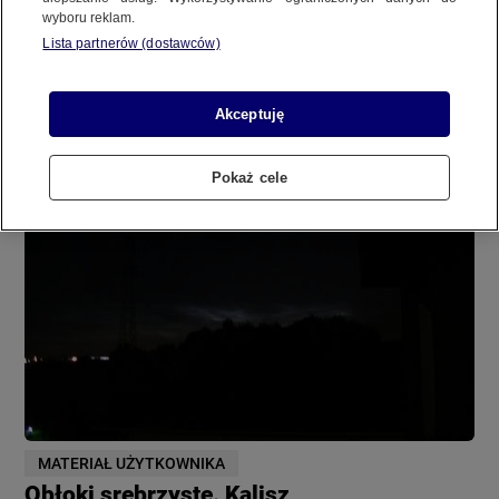
wyboru reklam.
REGULAMIN SERWISU
Lista partnerów (dostawców)
MATERIAŁ UŻYTKOWNIKA
POLITYKA PRYWATNOŚCI
Srebrzyste obłoki
Akceptuję
Pokaż cele
Copyright (C) 1997-2025 Korzystanie z materiałów redakcyjnych TVN S.A. / TVN Media Sp. z
o.o. wymaga wcześniejszej zgody TVN S.A./ TVN Media Sp. z o.o. oraz zawarcia stosownej
umowy licencyjnej. Na podstawie art. 25 ust. 1 pkt. 1 b) ustawy o prawie autorskim i prawach
pokrewnych TVN S.A. / TVN Media Sp. z o.o. wyraźnie zastrzega, że dalsze
rozpowszechnianie artykułów zamieszczonych w programach oraz na stronach
internetowych TVN S.A. / TVN Media Sp. z o.o. jest zabronione.
MATERIAŁ UŻYTKOWNIKA
Obłoki srebrzyste. Kalisz