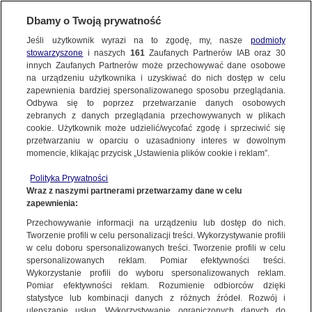
KONTAKT24
Dbamy o Twoją prywatność
Jeśli użytkownik wyrazi na to zgodę, my, nasze
podmioty
Wyślij Materiał
stowarzyszone
i naszych
161
Zaufanych Partnerów IAB oraz
30
innych Zaufanych Partnerów może przechowywać dane osobowe
NAJNOWSZE
na urządzeniu użytkownika i uzyskiwać do nich dostęp w celu
zapewnienia bardziej spersonalizowanego sposobu przeglądania.
Dzień dobry!
Odbywa się to poprzez przetwarzanie danych osobowych
WYŚLIJ MATERIAŁ
Jedno konto do wszystkich usług
zebranych z danych przeglądania przechowywanych w plikach
MATERIAŁ UŻYTKOWNIKA
cookie. Użytkownik może udzielić/wycofać zgodę i sprzeciwić się
przetwarzaniu w oparciu o uzasadniony interes w dowolnym
Wschód pełni Księżyca
NAJNOWSZE
momencie, klikając przycisk „Ustawienia plików cookie i reklam”.
ZALOGUJ SIĘ
Polityka Prywatności
Wraz z naszymi partnerami przetwarzamy dane w celu
GORĄCE TEMATY
zapewnienia:
Zarejestruj się
Przechowywanie informacji na urządzeniu lub dostęp do nich.
Tworzenie profili w celu personalizacji treści. Wykorzystywanie profili
WIĘCEJ
w celu doboru spersonalizowanych treści. Tworzenie profili w celu
spersonalizowanych reklam. Pomiar efektywności treści.
Wykorzystanie profili do wyboru spersonalizowanych reklam.
KANAŁY
Pomiar efektywności reklam. Rozumienie odbiorców dzięki
statystyce lub kombinacji danych z różnych źródeł. Rozwój i
ulepszanie usług. Wykorzystywanie ograniczonych danych do