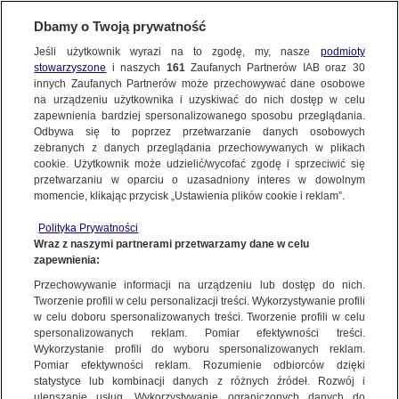
KONTAKT24
Dbamy o Twoją prywatność
Jeśli użytkownik wyrazi na to zgodę, my, nasze
podmioty
Wyślij Materiał
stowarzyszone
i naszych
161
Zaufanych Partnerów IAB oraz
30
innych Zaufanych Partnerów może przechowywać dane osobowe
NAJNOWSZE
na urządzeniu użytkownika i uzyskiwać do nich dostęp w celu
zapewnienia bardziej spersonalizowanego sposobu przeglądania.
Dzień dobry!
Odbywa się to poprzez przetwarzanie danych osobowych
WYŚLIJ MATERIAŁ
Jedno konto do wszystkich usług
zebranych z danych przeglądania przechowywanych w plikach
MATERIAŁ UŻYTKOWNIKA
cookie. Użytkownik może udzielić/wycofać zgodę i sprzeciwić się
przetwarzaniu w oparciu o uzasadniony interes w dowolnym
NAJNOWSZE
momencie, klikając przycisk „Ustawienia plików cookie i reklam”.
ZALOGUJ SIĘ
Polityka Prywatności
Wraz z naszymi partnerami przetwarzamy dane w celu
GORĄCE TEMATY
zapewnienia:
Zarejestruj się
Przechowywanie informacji na urządzeniu lub dostęp do nich.
Tworzenie profili w celu personalizacji treści. Wykorzystywanie profili
WIĘCEJ
w celu doboru spersonalizowanych treści. Tworzenie profili w celu
spersonalizowanych reklam. Pomiar efektywności treści.
Wykorzystanie profili do wyboru spersonalizowanych reklam.
KANAŁY
Pomiar efektywności reklam. Rozumienie odbiorców dzięki
statystyce lub kombinacji danych z różnych źródeł. Rozwój i
ulepszanie usług. Wykorzystywanie ograniczonych danych do