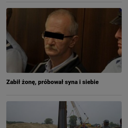
Zabił żonę, próbował syna i siebie