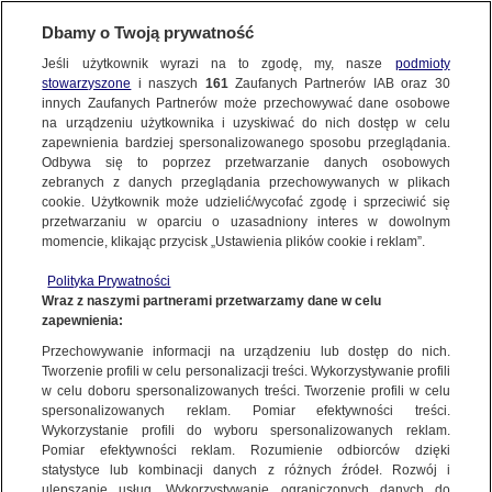
KONTAKT24
Dbamy o Twoją prywatność
Jeśli użytkownik wyrazi na to zgodę, my, nasze
podmioty
Wyślij Materiał
stowarzyszone
i naszych
161
Zaufanych Partnerów IAB oraz
30
innych Zaufanych Partnerów może przechowywać dane osobowe
NAJNOWSZE
na urządzeniu użytkownika i uzyskiwać do nich dostęp w celu
zapewnienia bardziej spersonalizowanego sposobu przeglądania.
Dzień dobry!
Odbywa się to poprzez przetwarzanie danych osobowych
WYŚLIJ MATERIAŁ
Jedno konto do wszystkich usług
zebranych z danych przeglądania przechowywanych w plikach
MATERIAŁ UŻYTKOWNIKA
cookie. Użytkownik może udzielić/wycofać zgodę i sprzeciwić się
przetwarzaniu w oparciu o uzasadniony interes w dowolnym
Pożar sortowni śmieci-zadymione pół
NAJNOWSZE
momencie, klikając przycisk „Ustawienia plików cookie i reklam”.
Krakowa...
ZALOGUJ SIĘ
Polityka Prywatności
Wraz z naszymi partnerami przetwarzamy dane w celu
GORĄCE TEMATY
zapewnienia:
Zarejestruj się
Przechowywanie informacji na urządzeniu lub dostęp do nich.
Tworzenie profili w celu personalizacji treści. Wykorzystywanie profili
WIĘCEJ
w celu doboru spersonalizowanych treści. Tworzenie profili w celu
spersonalizowanych reklam. Pomiar efektywności treści.
Wykorzystanie profili do wyboru spersonalizowanych reklam.
KANAŁY
Pomiar efektywności reklam. Rozumienie odbiorców dzięki
statystyce lub kombinacji danych z różnych źródeł. Rozwój i
ulepszanie usług. Wykorzystywanie ograniczonych danych do