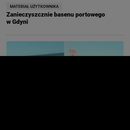
MATERIAŁ UŻYTKOWNIKA
Zanieczyszcznie basenu portowego
w Gdyni
Kolejny wypadek na A4. Dwa auta w rowie,
dwie osoby w szpitalu