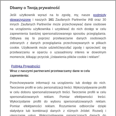
KONTAKT24
Dbamy o Twoją prywatność
Jeśli użytkownik wyrazi na to zgodę, my, nasze
podmioty
Wyślij Materiał
stowarzyszone
i naszych
161
Zaufanych Partnerów IAB oraz
30
innych Zaufanych Partnerów może przechowywać dane osobowe
NAJNOWSZE
na urządzeniu użytkownika i uzyskiwać do nich dostęp w celu
zapewnienia bardziej spersonalizowanego sposobu przeglądania.
Dzień dobry!
Odbywa się to poprzez przetwarzanie danych osobowych
WYŚLIJ MATERIAŁ
Jedno konto do wszystkich usług
zebranych z danych przeglądania przechowywanych w plikach
MATERIAŁ UŻYTKOWNIKA
cookie. Użytkownik może udzielić/wycofać zgodę i sprzeciwić się
przetwarzaniu w oparciu o uzasadniony interes w dowolnym
Tragiczny wypadek na DK86 w Tychach
NAJNOWSZE
momencie, klikając przycisk „Ustawienia plików cookie i reklam”.
ZALOGUJ SIĘ
Polityka Prywatności
Wraz z naszymi partnerami przetwarzamy dane w celu
GORĄCE TEMATY
zapewnienia:
Zarejestruj się
Przechowywanie informacji na urządzeniu lub dostęp do nich.
Tworzenie profili w celu personalizacji treści. Wykorzystywanie profili
WIĘCEJ
w celu doboru spersonalizowanych treści. Tworzenie profili w celu
spersonalizowanych reklam. Pomiar efektywności treści.
Wykorzystanie profili do wyboru spersonalizowanych reklam.
KANAŁY
Pomiar efektywności reklam. Rozumienie odbiorców dzięki
statystyce lub kombinacji danych z różnych źródeł. Rozwój i
ulepszanie usług. Wykorzystywanie ograniczonych danych do