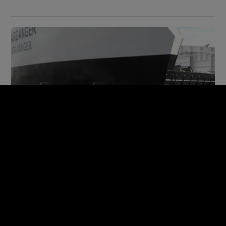
Załadowany autami prom uderzył
w nabrzeże. Nie był w stanie się
zatrzymać