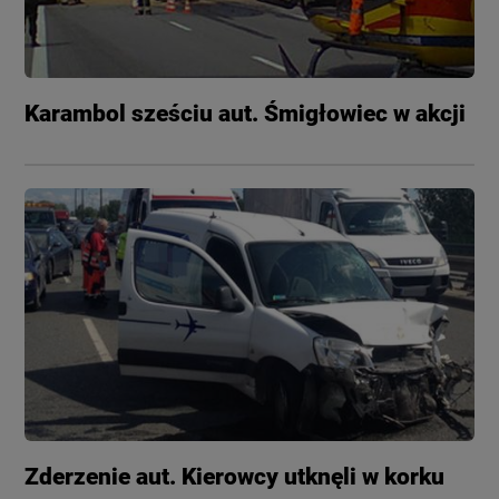
Karambol sześciu aut. Śmigłowiec w akcji
Zderzenie aut. Kierowcy utknęli w korku