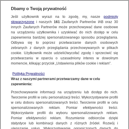
KONTAKT24
Dbamy o Twoją prywatność
Jeśli użytkownik wyrazi na to zgodę, my, nasze
podmioty
Wyślij Materiał
stowarzyszone
i naszych
161
Zaufanych Partnerów IAB oraz
30
innych Zaufanych Partnerów może przechowywać dane osobowe
NAJNOWSZE
na urządzeniu użytkownika i uzyskiwać do nich dostęp w celu
zapewnienia bardziej spersonalizowanego sposobu przeglądania.
Dzień dobry!
Odbywa się to poprzez przetwarzanie danych osobowych
WYŚLIJ MATERIAŁ
Jedno konto do wszystkich usług
zebranych z danych przeglądania przechowywanych w plikach
MATERIAŁ UŻYTKOWNIKA
cookie. Użytkownik może udzielić/wycofać zgodę i sprzeciwić się
przetwarzaniu w oparciu o uzasadniony interes w dowolnym
Atak na policjanta - poszukiwany
NAJNOWSZE
momencie, klikając przycisk „Ustawienia plików cookie i reklam”.
mężczyzna
ZALOGUJ SIĘ
Polityka Prywatności
Wraz z naszymi partnerami przetwarzamy dane w celu
GORĄCE TEMATY
zapewnienia:
Zarejestruj się
Przechowywanie informacji na urządzeniu lub dostęp do nich.
Tworzenie profili w celu personalizacji treści. Wykorzystywanie profili
WIĘCEJ
w celu doboru spersonalizowanych treści. Tworzenie profili w celu
spersonalizowanych reklam. Pomiar efektywności treści.
Wykorzystanie profili do wyboru spersonalizowanych reklam.
KANAŁY
Pomiar efektywności reklam. Rozumienie odbiorców dzięki
statystyce lub kombinacji danych z różnych źródeł. Rozwój i
ulepszanie usług. Wykorzystywanie ograniczonych danych do