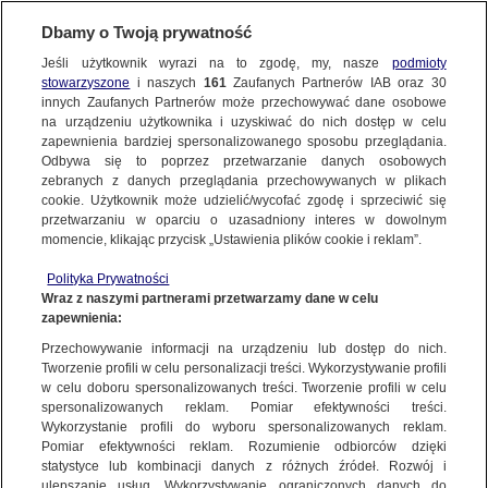
KONTAKT24
Dbamy o Twoją prywatność
Jeśli użytkownik wyrazi na to zgodę, my, nasze
podmioty
Wyślij Materiał
stowarzyszone
i naszych
161
Zaufanych Partnerów IAB oraz
30
innych Zaufanych Partnerów może przechowywać dane osobowe
NAJNOWSZE
na urządzeniu użytkownika i uzyskiwać do nich dostęp w celu
zapewnienia bardziej spersonalizowanego sposobu przeglądania.
Dzień dobry!
Odbywa się to poprzez przetwarzanie danych osobowych
WYŚLIJ MATERIAŁ
Jedno konto do wszystkich usług
zebranych z danych przeglądania przechowywanych w plikach
MATERIAŁ UŻYTKOWNIKA
cookie. Użytkownik może udzielić/wycofać zgodę i sprzeciwić się
przetwarzaniu w oparciu o uzasadniony interes w dowolnym
powódź Londyn
NAJNOWSZE
momencie, klikając przycisk „Ustawienia plików cookie i reklam”.
ZALOGUJ SIĘ
Polityka Prywatności
Wraz z naszymi partnerami przetwarzamy dane w celu
GORĄCE TEMATY
zapewnienia:
Zarejestruj się
Przechowywanie informacji na urządzeniu lub dostęp do nich.
Tworzenie profili w celu personalizacji treści. Wykorzystywanie profili
WIĘCEJ
w celu doboru spersonalizowanych treści. Tworzenie profili w celu
spersonalizowanych reklam. Pomiar efektywności treści.
Wykorzystanie profili do wyboru spersonalizowanych reklam.
KANAŁY
Pomiar efektywności reklam. Rozumienie odbiorców dzięki
statystyce lub kombinacji danych z różnych źródeł. Rozwój i
ulepszanie usług. Wykorzystywanie ograniczonych danych do