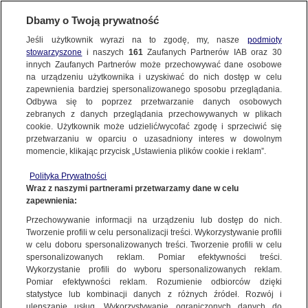
KONTAKT24
Dbamy o Twoją prywatność
Jeśli użytkownik wyrazi na to zgodę, my, nasze
podmioty
Wyślij Materiał
stowarzyszone
i naszych
161
Zaufanych Partnerów IAB oraz
30
innych Zaufanych Partnerów może przechowywać dane osobowe
na urządzeniu użytkownika i uzyskiwać do nich dostęp w celu
zapewnienia bardziej spersonalizowanego sposobu przeglądania.
Dzień dobry!
Odbywa się to poprzez przetwarzanie danych osobowych
WYŚLIJ MATERIAŁ
Jedno konto do wszystkich usług
zebranych z danych przeglądania przechowywanych w plikach
cookie. Użytkownik może udzielić/wycofać zgodę i sprzeciwić się
przetwarzaniu w oparciu o uzasadniony interes w dowolnym
NAJNOWSZE
momencie, klikając przycisk „Ustawienia plików cookie i reklam”.
ZALOGUJ SIĘ
Polityka Prywatności
Wraz z naszymi partnerami przetwarzamy dane w celu
GORĄCE TEMATY
 |
WOŚP w Wałbrzychu |
WOŚP w Wałbrzychu |
WOŚP w Wałbrzychu |
zapewnienia:
Zarejestruj się
en
Kontakt24/ Ten jeden
Kontakt24/ Ten jeden z CAES
Kontakt24/ Ten jeden 
z CAES
Przechowywanie informacji na urządzeniu lub dostęp do nich.
Tworzenie profili w celu personalizacji treści. Wykorzystywanie profili
WIĘCEJ
w celu doboru spersonalizowanych treści. Tworzenie profili w celu
spersonalizowanych reklam. Pomiar efektywności treści.
KONTAKT24
|
NAJNOWSZE
Wykorzystanie profili do wyboru spersonalizowanych reklam.
KANAŁY
Pomiar efektywności reklam. Rozumienie odbiorców dzięki
MATERIAŁ UŻYTKOWNIKA
statystyce lub kombinacji danych z różnych źródeł. Rozwój i
ulepszanie usług. Wykorzystywanie ograniczonych danych do