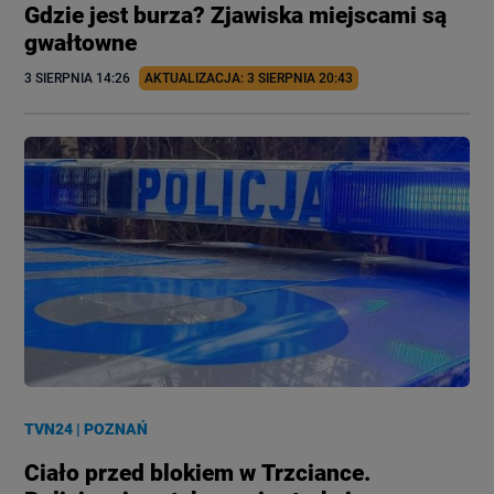
Gdzie jest burza? Zjawiska miejscami są
gwałtowne
3 SIERPNIA
 14:26
AKTUALIZACJA: 
3 SIERPNIA
 20:43
TVN24
|
POZNAŃ
Ciało przed blokiem w Trzciance.