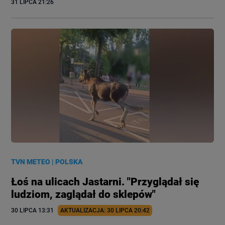
31 LIPCA
 21:26
TVN METEO
|
POLSKA
Łoś na ulicach Jastarni. "Przyglądał się
ludziom, zaglądał do sklepów"
30 LIPCA
 13:31
AKTUALIZACJA: 
30 LIPCA
 20:42