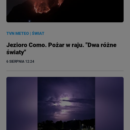
TVN METEO
|
ŚWIAT
Jezioro Como. Pożar w raju. "Dwa różne
światy"
6 SIERPNIA
 12:24