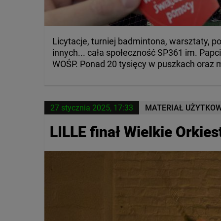
Licytacje, turniej badmintona, warsztaty, po
innych... cała społeczność SP361 im. Pap
WOŚP. Ponad 20 tysięcy w puszkach oraz m
27 stycznia 2025, 17:33
MATERIAŁ UŻYTKO
LILLE finał Wielkie Orki