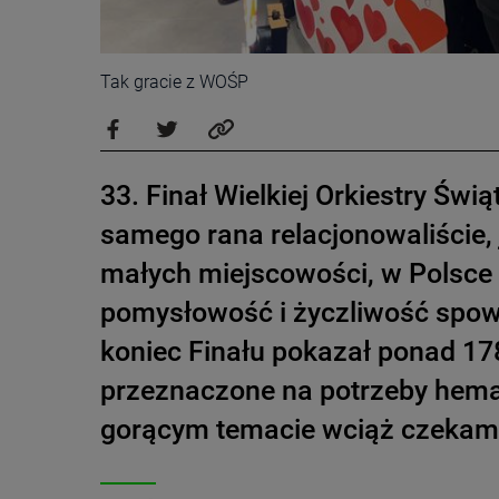
Tak gracie z WOŚP
33. Finał Wielkiej Orkiestry Św
samego rana relacjonowaliście, j
małych miejscowości, w Polsce 
pomysłowość i życzliwość spowo
koniec Finału pokazał ponad 178
przeznaczone na potrzeby hemato
gorącym temacie wciąż czekamy 