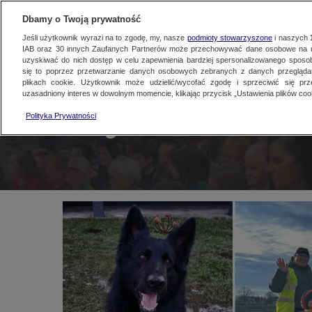
KONTAKT24
WYŚLIJ MATERIAŁ
Dbamy o Twoją prywatność
Jeśli użytkownik wyrazi na to zgodę, my, nasze
podmioty stowarzyszone
i naszych
IAB oraz
30
innych Zaufanych Partnerów może przechowywać dane osobowe na ur
uzyskiwać do nich dostęp w celu zapewnienia bardziej spersonalizowanego sposo
się to poprzez przetwarzanie danych osobowych zebranych z danych przegląd
plikach cookie. Użytkownik może udzielić/wycofać zgodę i sprzeciwić się pr
uzasadniony interes w dowolnym momencie, klikając przycisk „Ustawienia plików cook
Polityka Prywatności
Tak graliście z WOŚP w