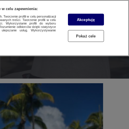
WYŚLIJ MATERIAŁ
 w celu zapewnienia:
 Tworzenie profili w celu personalizacji
Akceptuję
wanych treści. Tworzenie profili w celu
ci. Wykorzystanie profili do wyboru
Rozumienie odbiorców dzięki statystyce
ulepszanie usług. Wykorzystywanie
Pokaż cele