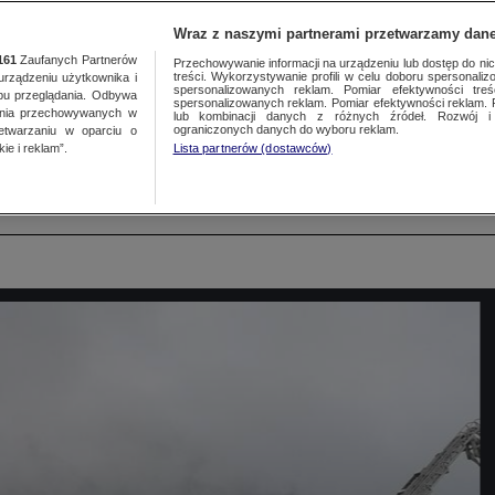
NAJNOWSZE
GORĄCE TEMATY
Wraz z naszymi partnerami przetwarzamy dane
161
Zaufanych Partnerów
Przechowywanie informacji na urządzeniu lub dostęp do nich.
treści. Wykorzystywanie profili w celu doboru spersonalizo
ządzeniu użytkownika i
spersonalizowanych reklam. Pomiar efektywności treś
bu przeglądania. Odbywa
spersonalizowanych reklam. Pomiar efektywności reklam. 
ania przechowywanych w
lub kombinacji danych z różnych źródeł. Rozwój i 
e Gdańskim 15.04.2021 r. P
ograniczonych danych do wyboru reklam.
zetwarzaniu w oparciu o
ie i reklam”.
Lista partnerów (dostawców)
akcji 19 zastępów straży