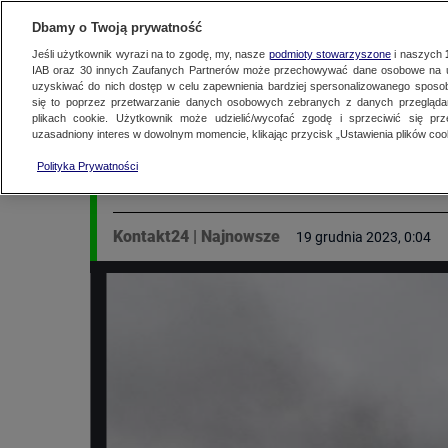
KONTAKT24
WYŚLIJ MATERIAŁ
Dbamy o Twoją prywatność
Jeśli użytkownik wyrazi na to zgodę, my, nasze
podmioty stowarzyszone
i naszych
IAB oraz
30
innych Zaufanych Partnerów może przechowywać dane osobowe na ur
MATERIAŁ UŻYTKOWNIKA
uzyskiwać do nich dostęp w celu zapewnienia bardziej spersonalizowanego sposo
się to poprzez przetwarzanie danych osobowych zebranych z danych przegląd
Pożar w Starogardzi
plikach cookie. Użytkownik może udzielić/wycofać zgodę i sprzeciwić się pr
uzasadniony interes w dowolnym momencie, klikając przycisk „Ustawienia plików cook
produkcji zniczy. W 
Polityka Prywatności
Kontakt24
|
Najnowsze
19 grudnia 2023, 0:04