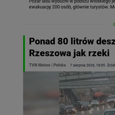
Pożar lasu wybuchł w pobliżu włoskiego j
ewakuację 200 osób, głównie turystów. Ma
Ponad 80 litrów des
Rzeszowa jak rzeki
TVN Meteo
|
Polska
7 sierpnia 2026, 18:05
Źród