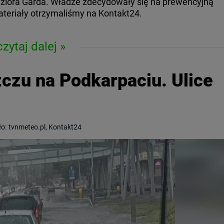
eziora Garda. Władze zdecydowały się na prewencyjną
teriały otrzymaliśmy na Kontakt24.
czytaj dalej
zczu na Podkarpaciu. Ulice
ło:
tvnmeteo.pl, Kontakt24