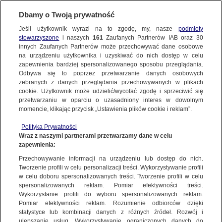
KONTAKT24
Dbamy o Twoją prywatność
Jeśli użytkownik wyrazi na to zgodę, my, nasze
podmioty
Wyślij Materiał
stowarzyszone
i naszych
161
Zaufanych Partnerów IAB oraz
30
innych Zaufanych Partnerów może przechowywać dane osobowe
na urządzeniu użytkownika i uzyskiwać do nich dostęp w celu
zapewnienia bardziej spersonalizowanego sposobu przeglądania.
Dzień dobry!
Odbywa się to poprzez przetwarzanie danych osobowych
WYŚLIJ MATERIAŁ
Jedno konto do wszystkich usług
zebranych z danych przeglądania przechowywanych w plikach
cookie. Użytkownik może udzielić/wycofać zgodę i sprzeciwić się
przetwarzaniu w oparciu o uzasadniony interes w dowolnym
NAJNOWSZE
momencie, klikając przycisk „Ustawienia plików cookie i reklam”.
ZALOGUJ SIĘ
Polityka Prywatności
Wraz z naszymi partnerami przetwarzamy dane w celu
GORĄCE TEMATY
Potężn
Potężny pożar kamienicy w Ozorkowie
zapewnienia:
Zarejestruj się
kamien
Ozork
Przechowywanie informacji na urządzeniu lub dostęp do nich.
Tworzenie profili w celu personalizacji treści. Wykorzystywanie profili
WIĘCEJ
w celu doboru spersonalizowanych treści. Tworzenie profili w celu
spersonalizowanych reklam. Pomiar efektywności treści.
KONTAKT24
|
NAJNOWSZE
Wykorzystanie profili do wyboru spersonalizowanych reklam.
KANAŁY
Pomiar efektywności reklam. Rozumienie odbiorców dzięki
MATERIAŁ UŻYTKOWNIKA
statystyce lub kombinacji danych z różnych źródeł. Rozwój i
ulepszanie usług. Wykorzystywanie ograniczonych danych do