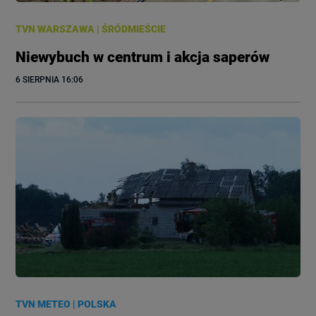
TVN WARSZAWA
|
ŚRÓDMIEŚCIE
Niewybuch w centrum i akcja saperów
6 SIERPNIA
 16:06
TVN METEO
|
POLSKA