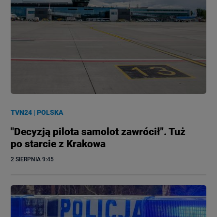
TVN24
|
POLSKA
"Decyzją pilota samolot zawrócił". Tuż
po starcie z Krakowa
2 SIERPNIA
 9:45