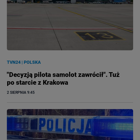
TVN24
|
POLSKA
"Decyzją pilota samolot zawrócił". Tuż
po starcie z Krakowa
2 SIERPNIA
 9:45