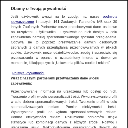
KONTAKT24
Dbamy o Twoją prywatność
Jeśli użytkownik wyrazi na to zgodę, my, nasze
podmioty
Wyślij Materiał
stowarzyszone
i naszych
161
Zaufanych Partnerów IAB oraz
30
innych Zaufanych Partnerów może przechowywać dane osobowe
na urządzeniu użytkownika i uzyskiwać do nich dostęp w celu
zapewnienia bardziej spersonalizowanego sposobu przeglądania.
Dzień dobry!
Odbywa się to poprzez przetwarzanie danych osobowych
WYŚLIJ MATERIAŁ
Jedno konto do wszystkich usług
zebranych z danych przeglądania przechowywanych w plikach
cookie. Użytkownik może udzielić/wycofać zgodę i sprzeciwić się
przetwarzaniu w oparciu o uzasadniony interes w dowolnym
NAJNOWSZE
momencie, klikając przycisk „Ustawienia plików cookie i reklam”.
ZALOGUJ SIĘ
Polityka Prywatności
Wraz z naszymi partnerami przetwarzamy dane w celu
GORĄCE TEMATY
zapewnienia:
Zarejestruj się
Przechowywanie informacji na urządzeniu lub dostęp do nich.
GOPR znosi "morsującą" turystkę z Babiej Góry
Tworzenie profili w celu personalizacji treści. Wykorzystywanie profili
WIĘCEJ
w celu doboru spersonalizowanych treści. Tworzenie profili w celu
spersonalizowanych reklam. Pomiar efektywności treści.
Wykorzystanie profili do wyboru spersonalizowanych reklam.
KANAŁY
Pomiar efektywności reklam. Rozumienie odbiorców dzięki
KONTAKT24
|
NAJNOWSZE
statystyce lub kombinacji danych z różnych źródeł. Rozwój i
ulepszanie usług. Wykorzystywanie ograniczonych danych do