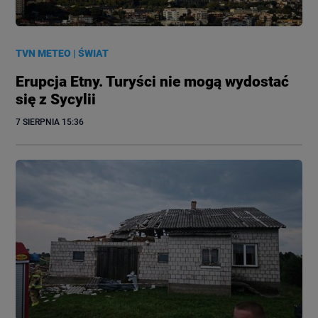
TVN METEO
|
ŚWIAT
Erupcja Etny. Turyści nie mogą wydostać
się z Sycylii
7 SIERPNIA
 15:36