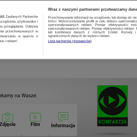
NAJNOWSZE
GORĄCE TEMATY
Wraz z naszymi partnerami przetwarzamy dane
161
Zaufanych Partnerów
Przechowywanie informacji na urządzeniu lub dostęp do nich.
treści. Wykorzystywanie profili w celu doboru spersonalizo
ządzeniu użytkownika i
spersonalizowanych reklam. Pomiar efektywności treś
bu przeglądania. Odbywa
spersonalizowanych reklam. Pomiar efektywności reklam. 
ania przechowywanych w
lub kombinacji danych z różnych źródeł. Rozwój i 
ograniczonych danych do wyboru reklam.
zetwarzaniu w oparciu o
ieprzówka zabrała 9-letnie
ie i reklam”.
Lista partnerów (dostawców)
ekamy na Wasze:
Zdjęcie
Film
Informacja