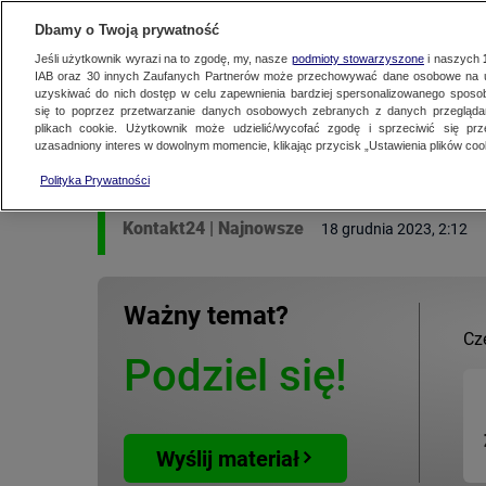
KONTAKT24
WYŚLIJ MATERIAŁ
Dbamy o Twoją prywatność
Jeśli użytkownik wyrazi na to zgodę, my, nasze
podmioty stowarzyszone
i naszych
IAB oraz
30
innych Zaufanych Partnerów może przechowywać dane osobowe na ur
uzyskiwać do nich dostęp w celu zapewnienia bardziej spersonalizowanego sposo
MATERIAŁ UŻYTKOWNIKA
się to poprzez przetwarzanie danych osobowych zebranych z danych przegląd
plikach cookie. Użytkownik może udzielić/wycofać zgodę i sprzeciwić się pr
Dramat nad rzeką. W
uzasadniony interes w dowolnym momencie, klikając przycisk „Ustawienia plików cook
Polityka Prywatności
Kontakt24
|
Najnowsze
18 grudnia 2023, 2:12
Ważny temat?
Cz
Podziel się!
Wyślij materiał