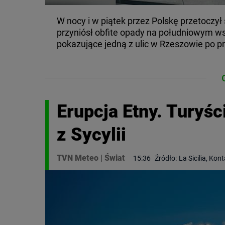
W nocy i w piątek przez Polskę przetoczył 
przyniósł obfite opady na południowym w
pokazujące jedną z ulic w Rzeszowie po pr
Erupcja Etny. Turyśc
z Sycylii
TVN Meteo
|
Świat
15:36
Źródło:
La Sicilia, Kon