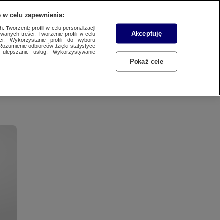
WYŚLIJ MATERIAŁ
 w celu zapewnienia:
 Tworzenie profili w celu personalizacji
Akceptuję
wanych treści. Tworzenie profili w celu
ci. Wykorzystanie profili do wyboru
Rozumienie odbiorców dzięki statystyce
ulepszanie usług. Wykorzystywanie
Pokaż cele
go Kamila