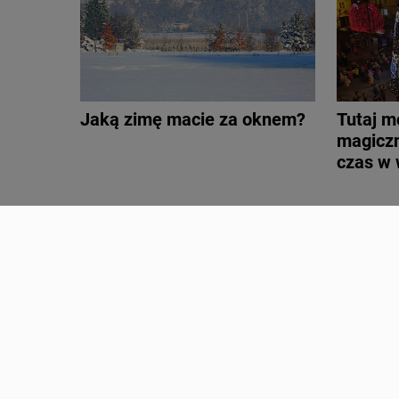
Jaką zimę macie za oknem?
Tutaj m
magiczn
czas w
Czas Decyzji. Tak
Marsz M
głosowaliście w wyborach
Waszyc