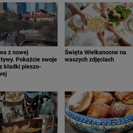
wa z nowej
Święta Wielkanocne na
tywy. Pokażcie swoje
waszych zdjęciach
z kładki pieszo-
wej