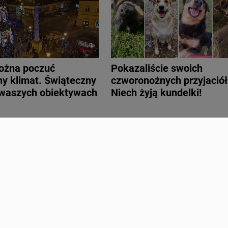
ożna poczuć
Pokazaliście swoich
y klimat. Świąteczny
czworonożnych przyjaciół
 waszych obiektywach
Niech żyją kundelki!
iliona Serc w
Śnieżna czy deszczowa i
h obiektywach
szara? Jesień na Waszyc