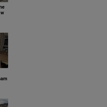
ne
 w
 nam