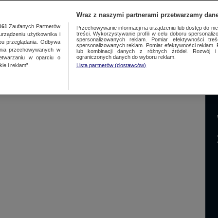
NAJNOWSZE
GORĄCE TEMATY
Wraz z naszymi partnerami przetwarzamy dane
161
Zaufanych Partnerów
Przechowywanie informacji na urządzeniu lub dostęp do nich.
treści. Wykorzystywanie profili w celu doboru spersonalizo
ządzeniu użytkownika i
spersonalizowanych reklam. Pomiar efektywności treś
bu przeglądania. Odbywa
spersonalizowanych reklam. Pomiar efektywności reklam. 
ania przechowywanych w
lub kombinacji danych z różnych źródeł. Rozwój i 
ograniczonych danych do wyboru reklam.
zetwarzaniu w oparciu o
ie i reklam”.
Lista partnerów (dostawców)