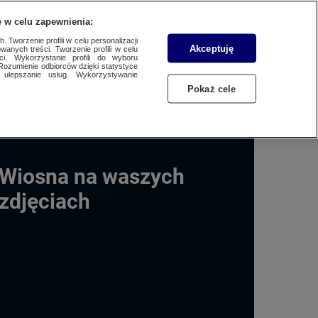
WYŚLIJ MATERIAŁ
 w celu zapewnienia:
 Tworzenie profili w celu personalizacji
Akceptuję
wanych treści. Tworzenie profili w celu
ci. Wykorzystanie profili do wyboru
Rozumienie odbiorców dzięki statystyce
ulepszanie usług. Wykorzystywanie
Pokaż cele
Wiosna na waszych
zdjęciach