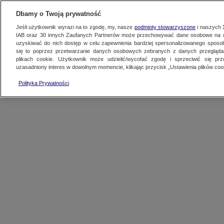
KONTAKT24
WYŚLIJ MATERIAŁ
Dbamy o Twoją prywatność
Jeśli użytkownik wyrazi na to zgodę, my, nasze
podmioty stowarzyszone
i naszych
IAB oraz
30
innych Zaufanych Partnerów może przechowywać dane osobowe na ur
uzyskiwać do nich dostęp w celu zapewnienia bardziej spersonalizowanego sposo
GORĄCE TEMATY
się to poprzez przetwarzanie danych osobowych zebranych z danych przegląd
plikach cookie. Użytkownik może udzielić/wycofać zgodę i sprzeciwić się pr
uzasadniony interes w dowolnym momencie, klikając przycisk „Ustawienia plików cook
Polityka Prywatności