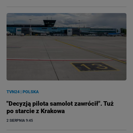
TVN24
|
POLSKA
"Decyzją pilota samolot zawrócił". Tuż
po starcie z Krakowa
2 SIERPNIA
 9:45