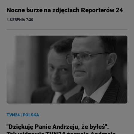
Nocne burze na zdjęciach Reporterów 24
4 SIERPNIA
 7:30
TVN24
|
POLSKA
"Dziękuję Panie Andrzeju, że byłeś".