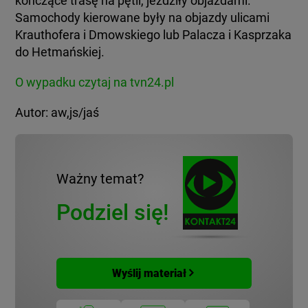
kończące trasę na pętli, jeździły objazdami.
Samochody kierowane były na objazdy ulicami
Krauthofera i Dmowskiego lub Palacza i Kasprzaka
do Hetmańskiej.
O wypadku czytaj na tvn24.pl
Autor: aw,js/jaś
Ważny temat?
Podziel się!
Wyślij materiał