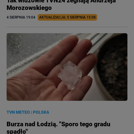
Tak widzowie TVN24 żegnają Andrzeja
Morozowskiego
4 SIERPNIA
 19:04
AKTUALIZACJA: 
5 SIERPNIA
 15:08
TVN METEO
|
POLSKA
Burza nad Łodzią. "Sporo tego gradu
spadło"