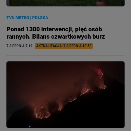
TVN METEO
|
POLSKA
Ponad 1300 interwencji, pięć osób
rannych. Bilans czwartkowych burz
7 SIERPNIA
 7:19
AKTUALIZACJA: 
7 SIERPNIA
 10:58