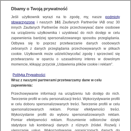
KONTAKT24
Dbamy o Twoją prywatność
Jeśli użytkownik wyrazi na to zgodę, my, nasze
podmioty
Wyślij Materiał
stowarzyszone
i naszych
161
Zaufanych Partnerów IAB oraz
30
innych Zaufanych Partnerów może przechowywać dane osobowe
na urządzeniu użytkownika i uzyskiwać do nich dostęp w celu
zapewnienia bardziej spersonalizowanego sposobu przeglądania.
Dzień dobry!
Odbywa się to poprzez przetwarzanie danych osobowych
WYŚLIJ MATERIAŁ
Jedno konto do wszystkich usług
zebranych z danych przeglądania przechowywanych w plikach
cookie. Użytkownik może udzielić/wycofać zgodę i sprzeciwić się
przetwarzaniu w oparciu o uzasadniony interes w dowolnym
NAJNOWSZE
momencie, klikając przycisk „Ustawienia plików cookie i reklam”.
ZALOGUJ SIĘ
Polityka Prywatności
Wraz z naszymi partnerami przetwarzamy dane w celu
GORĄCE TEMATY
zapewnienia:
Zarejestruj się
Przechowywanie informacji na urządzeniu lub dostęp do nich.
KONTAKT24
|
NAJNOWSZE
Tworzenie profili w celu personalizacji treści. Wykorzystywanie profili
WIĘCEJ
w celu doboru spersonalizowanych treści. Tworzenie profili w celu
Zginęła pod tramwajem. Poślizgnęła się?
spersonalizowanych reklam. Pomiar efektywności treści.
Wykorzystanie profili do wyboru spersonalizowanych reklam.
4 GRUDNIA
 2012
 9:01
KANAŁY
Pomiar efektywności reklam. Rozumienie odbiorców dzięki
statystyce lub kombinacji danych z różnych źródeł. Rozwój i
ulepszanie usług. Wykorzystywanie ograniczonych danych do