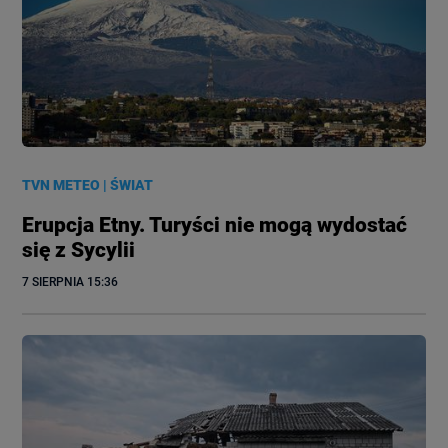
TVN METEO
|
ŚWIAT
Erupcja Etny. Turyści nie mogą wydostać
się z Sycylii
7 SIERPNIA
 15:36