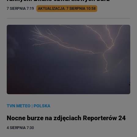
7 SIERPNIA
 7:19
AKTUALIZACJA: 
7 SIERPNIA
 10:58
TVN METEO
|
POLSKA
Nocne burze na zdjęciach Reporterów 24
4 SIERPNIA
 7:30