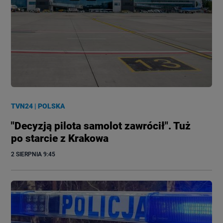
TVN24
|
POLSKA
"Decyzją pilota samolot zawrócił". Tuż
po starcie z Krakowa
2 SIERPNIA
 9:45