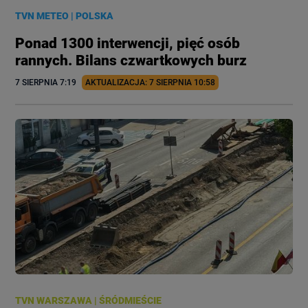
TVN METEO
|
POLSKA
Ponad 1300 interwencji, pięć osób
rannych. Bilans czwartkowych burz
7 SIERPNIA
 7:19
AKTUALIZACJA: 
7 SIERPNIA
 10:58
TVN WARSZAWA
|
ŚRÓDMIEŚCIE