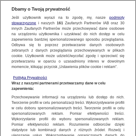
KONTAKT24
Dbamy o Twoją prywatność
Jeśli użytkownik wyrazi na to zgodę, my, nasze
podmioty
Wyślij Materiał
stowarzyszone
i naszych
161
Zaufanych Partnerów IAB oraz
30
innych Zaufanych Partnerów może przechowywać dane osobowe
na urządzeniu użytkownika i uzyskiwać do nich dostęp w celu
zapewnienia bardziej spersonalizowanego sposobu przeglądania.
Dzień dobry!
Odbywa się to poprzez przetwarzanie danych osobowych
WYŚLIJ MATERIAŁ
Jedno konto do wszystkich usług
zebranych z danych przeglądania przechowywanych w plikach
cookie. Użytkownik może udzielić/wycofać zgodę i sprzeciwić się
przetwarzaniu w oparciu o uzasadniony interes w dowolnym
NAJNOWSZE
momencie, klikając przycisk „Ustawienia plików cookie i reklam”.
ZALOGUJ SIĘ
Polityka Prywatności
Wraz z naszymi partnerami przetwarzamy dane w celu
GORĄCE TEMATY
zapewnienia:
Zarejestruj się
Przechowywanie informacji na urządzeniu lub dostęp do nich.
KONTAKT24
|
NAJNOWSZE
Tworzenie profili w celu personalizacji treści. Wykorzystywanie profili
WIĘCEJ
w celu doboru spersonalizowanych treści. Tworzenie profili w celu
Zderzenie w Rzeszowie. Kierowca nie żyje,
spersonalizowanych reklam. Pomiar efektywności treści.
Wykorzystanie profili do wyboru spersonalizowanych reklam.
są ranni
KANAŁY
Pomiar efektywności reklam. Rozumienie odbiorców dzięki
statystyce lub kombinacji danych z różnych źródeł. Rozwój i
17 LUTEGO
 2013
 7:59
ulepszanie usług. Wykorzystywanie ograniczonych danych do