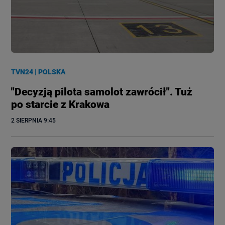
TVN24
|
POLSKA
"Decyzją pilota samolot zawrócił". Tuż
po starcie z Krakowa
2 SIERPNIA
 9:45