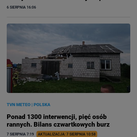
6 SIERPNIA
 16:06
TVN METEO
|
POLSKA
Ponad 1300 interwencji, pięć osób
rannych. Bilans czwartkowych burz
7 SIERPNIA
 7:19
AKTUALIZACJA: 
7 SIERPNIA
 10:58