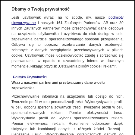
KONTAKT24
Dbamy o Twoją prywatność
Jeśli użytkownik wyrazi na to zgodę, my, nasze
podmioty
Wyślij Materiał
stowarzyszone
i naszych
161
Zaufanych Partnerów IAB oraz
30
innych Zaufanych Partnerów może przechowywać dane osobowe
na urządzeniu użytkownika i uzyskiwać do nich dostęp w celu
zapewnienia bardziej spersonalizowanego sposobu przeglądania.
Dzień dobry!
Odbywa się to poprzez przetwarzanie danych osobowych
WYŚLIJ MATERIAŁ
Jedno konto do wszystkich usług
zebranych z danych przeglądania przechowywanych w plikach
cookie. Użytkownik może udzielić/wycofać zgodę i sprzeciwić się
przetwarzaniu w oparciu o uzasadniony interes w dowolnym
NAJNOWSZE
momencie, klikając przycisk „Ustawienia plików cookie i reklam”.
ZALOGUJ SIĘ
Polityka Prywatności
Wraz z naszymi partnerami przetwarzamy dane w celu
GORĄCE TEMATY
Zaćmienie Księżyca, Chojnice (Pomorskie) |
Zaćmienie Księżyc
zapewnienia:
Zarejestruj się
Łukasz/Kontakt24
Łukasz/Kontakt2
Przechowywanie informacji na urządzeniu lub dostęp do nich.
Tworzenie profili w celu personalizacji treści. Wykorzystywanie profili
WIĘCEJ
w celu doboru spersonalizowanych treści. Tworzenie profili w celu
KONTAKT24
|
NAJNOWSZE
spersonalizowanych reklam. Pomiar efektywności treści.
Wykorzystanie profili do wyboru spersonalizowanych reklam.
MATERIAŁ UŻYTKOWNIKA
KANAŁY
Pomiar efektywności reklam. Rozumienie odbiorców dzięki
statystyce lub kombinacji danych z różnych źródeł. Rozwój i
Zaćmienie Księżyca, Chojnice
ulepszanie usług. Wykorzystywanie ograniczonych danych do