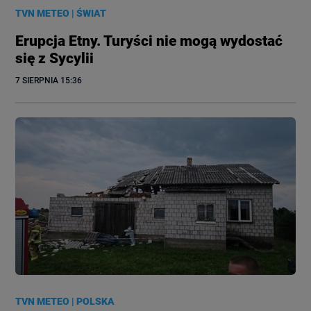
TVN METEO
|
ŚWIAT
Erupcja Etny. Turyści nie mogą wydostać
się z Sycylii
7 SIERPNIA
 15:36
TVN METEO
|
POLSKA