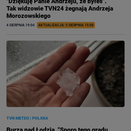
"Dziękuję Panie Andrzeju, że byłeś".
Tak widzowie TVN24 żegnają Andrzeja
Morozowskiego
4 SIERPNIA
 19:04
AKTUALIZACJA: 
5 SIERPNIA
 15:08
TVN METEO
|
POLSKA
Burza nad Łodzią. "Sporo tego gradu