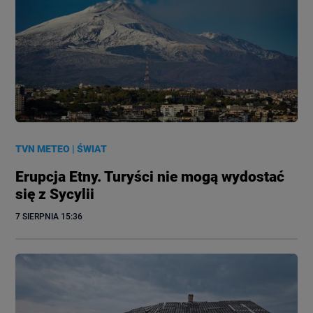
TVN METEO
|
ŚWIAT
Erupcja Etny. Turyści nie mogą wydostać
się z Sycylii
7 SIERPNIA
 15:36