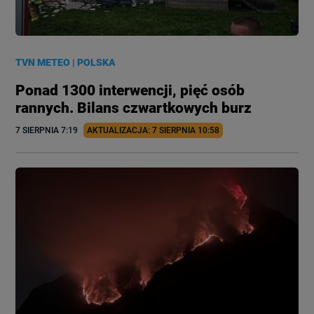
TVN METEO
|
POLSKA
Ponad 1300 interwencji, pięć osób
rannych. Bilans czwartkowych burz
7 SIERPNIA
 7:19
AKTUALIZACJA: 
7 SIERPNIA
 10:58