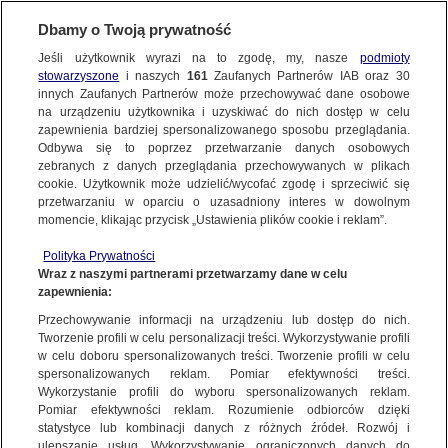
KONTAKT24
Dbamy o Twoją prywatność
Jeśli użytkownik wyrazi na to zgodę, my, nasze
podmioty
Wyślij Materiał
stowarzyszone
i naszych
161
Zaufanych Partnerów IAB oraz
30
innych Zaufanych Partnerów może przechowywać dane osobowe
na urządzeniu użytkownika i uzyskiwać do nich dostęp w celu
zapewnienia bardziej spersonalizowanego sposobu przeglądania.
Dzień dobry!
Odbywa się to poprzez przetwarzanie danych osobowych
WYŚLIJ MATERIAŁ
Jedno konto do wszystkich usług
zebranych z danych przeglądania przechowywanych w plikach
cookie. Użytkownik może udzielić/wycofać zgodę i sprzeciwić się
przetwarzaniu w oparciu o uzasadniony interes w dowolnym
NAJNOWSZE
momencie, klikając przycisk „Ustawienia plików cookie i reklam”.
ZALOGUJ SIĘ
Polityka Prywatności
Wraz z naszymi partnerami przetwarzamy dane w celu
GORĄCE TEMATY
zapewnienia:
Zarejestruj się
Przechowywanie informacji na urządzeniu lub dostęp do nich.
KONTAKT24
|
NAJNOWSZE
Tworzenie profili w celu personalizacji treści. Wykorzystywanie profili
WIĘCEJ
w celu doboru spersonalizowanych treści. Tworzenie profili w celu
Wypadek w wesołym miasteczku. Konar
spersonalizowanych reklam. Pomiar efektywności treści.
Wykorzystanie profili do wyboru spersonalizowanych reklam.
drzewa ranił pięć osób
KANAŁY
Pomiar efektywności reklam. Rozumienie odbiorców dzięki
statystyce lub kombinacji danych z różnych źródeł. Rozwój i
9 CZERWCA
 2014
 6:55
ulepszanie usług. Wykorzystywanie ograniczonych danych do