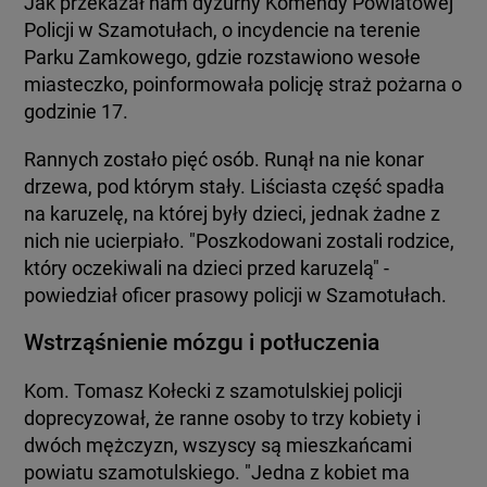
Jak przekazał nam dyżurny Komendy Powiatowej
Policji w Szamotułach, o incydencie na terenie
Parku Zamkowego, gdzie rozstawiono wesołe
miasteczko, poinformowała policję straż pożarna o
godzinie 17.
Rannych zostało pięć osób. Runął na nie konar
drzewa, pod którym stały. Liściasta część spadła
na karuzelę, na której były dzieci, jednak żadne z
nich nie ucierpiało. "Poszkodowani zostali rodzice,
który oczekiwali na dzieci przed karuzelą" -
powiedział oficer prasowy policji w Szamotułach.
Wstrząśnienie mózgu i potłuczenia
Kom. Tomasz Kołecki z szamotulskiej policji
doprecyzował, że ranne osoby to trzy kobiety i
dwóch mężczyzn, wszyscy są mieszkańcami
powiatu szamotulskiego. "Jedna z kobiet ma