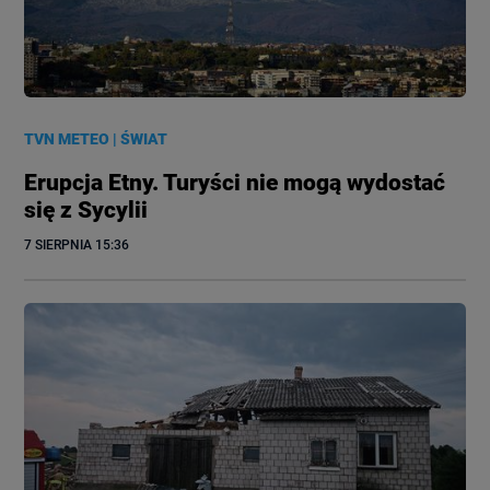
TVN METEO
|
ŚWIAT
Erupcja Etny. Turyści nie mogą wydostać
się z Sycylii
7 SIERPNIA
 15:36