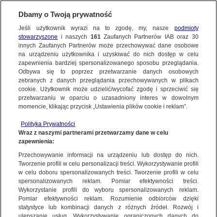
KONTAKT24
Dbamy o Twoją prywatność
Jeśli użytkownik wyrazi na to zgodę, my, nasze
podmioty
Wyślij Materiał
stowarzyszone
i naszych
161
Zaufanych Partnerów IAB oraz
30
innych Zaufanych Partnerów może przechowywać dane osobowe
na urządzeniu użytkownika i uzyskiwać do nich dostęp w celu
zapewnienia bardziej spersonalizowanego sposobu przeglądania.
Dzień dobry!
Odbywa się to poprzez przetwarzanie danych osobowych
WYŚLIJ MATERIAŁ
Jedno konto do wszystkich usług
zebranych z danych przeglądania przechowywanych w plikach
cookie. Użytkownik może udzielić/wycofać zgodę i sprzeciwić się
przetwarzaniu w oparciu o uzasadniony interes w dowolnym
NAJNOWSZE
momencie, klikając przycisk „Ustawienia plików cookie i reklam”.
ZALOGUJ SIĘ
Polityka Prywatności
Wraz z naszymi partnerami przetwarzamy dane w celu
GORĄCE TEMATY
zapewnienia:
Zarejestruj się
Przechowywanie informacji na urządzeniu lub dostęp do nich.
KONTAKT24
|
NAJNOWSZE
Tworzenie profili w celu personalizacji treści. Wykorzystywanie profili
WIĘCEJ
w celu doboru spersonalizowanych treści. Tworzenie profili w celu
Wypadek nieoznakowanego radiowozu
spersonalizowanych reklam. Pomiar efektywności treści.
Wykorzystanie profili do wyboru spersonalizowanych reklam.
23 LUTEGO
 2013
 18:20
KANAŁY
Pomiar efektywności reklam. Rozumienie odbiorców dzięki
statystyce lub kombinacji danych z różnych źródeł. Rozwój i
ulepszanie usług. Wykorzystywanie ograniczonych danych do