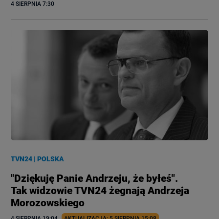
4 SIERPNIA
 7:30
TVN24
|
POLSKA
"Dziękuję Panie Andrzeju, że byłeś".
Tak widzowie TVN24 żegnają Andrzeja
Morozowskiego
4 SIERPNIA
 19:04
AKTUALIZACJA: 
5 SIERPNIA
 15:08