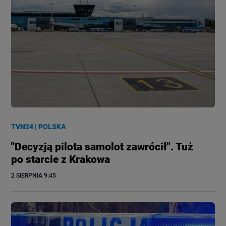
TVN24
|
POLSKA
"Decyzją pilota samolot zawrócił". Tuż
po starcie z Krakowa
2 SIERPNIA
 9:45