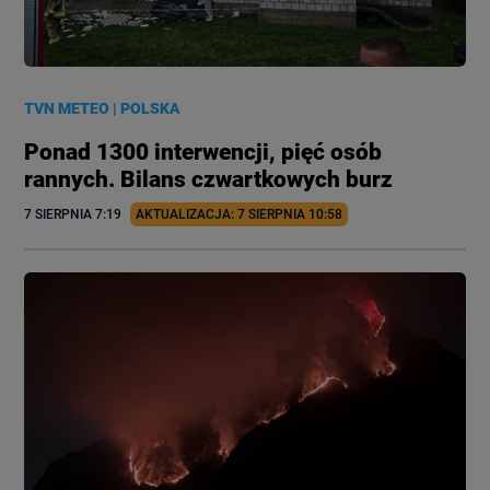
TVN METEO
|
POLSKA
Ponad 1300 interwencji, pięć osób
rannych. Bilans czwartkowych burz
7 SIERPNIA
 7:19
AKTUALIZACJA: 
7 SIERPNIA
 10:58