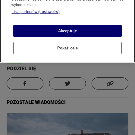
wyboru reklam.
REGULAMIN SERWISU
Lista partnerów (dostawców)
Zdjęcie
Film
POLITYKA PRYWATNOŚCI
Informacja
Akceptuję
Autor:
Materiał internauty
Pokaż cele
Copyright (C) 1997-2025 Korzystanie z materiałów redakcyjnych TVN S.A. / TVN Media Sp. z
Aktualizacja:
18 grudnia 2023, 1:58
o.o. wymaga wcześniejszej zgody TVN S.A./ TVN Media Sp. z o.o. oraz zawarcia stosownej
umowy licencyjnej. Na podstawie art. 25 ust. 1 pkt. 1 b) ustawy o prawie autorskim i prawach
PODZIEL SIĘ
pokrewnych TVN S.A. / TVN Media Sp. z o.o. wyraźnie zastrzega, że dalsze
rozpowszechnianie artykułów zamieszczonych w programach oraz na stronach
internetowych TVN S.A. / TVN Media Sp. z o.o. jest zabronione.
POZOSTAŁE WIADOMOŚCI