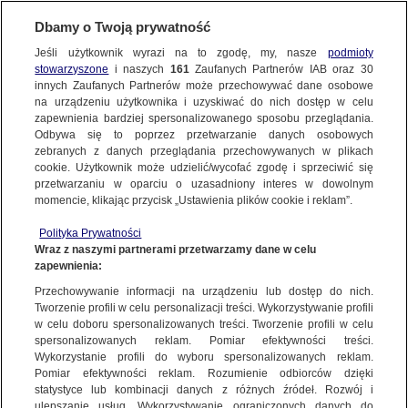
KONTAKT24
Dbamy o Twoją prywatność
KONTAKT24
|
NAJNOWSZE
Jeśli użytkownik wyrazi na to zgodę, my, nasze
podmioty
Wyślij Materiał
stowarzyszone
i naszych
161
Zaufanych Partnerów IAB oraz
30
MATERIAŁ UŻYTKOWNIKA
innych Zaufanych Partnerów może przechowywać dane osobowe
na urządzeniu użytkownika i uzyskiwać do nich dostęp w celu
Wypadek Koło Sławna "zdjęcia"
zapewnienia bardziej spersonalizowanego sposobu przeglądania.
Dzień dobry!
Odbywa się to poprzez przetwarzanie danych osobowych
WYŚLIJ MATERIAŁ
18 GRUDNIA
 2023
 1:58
Jedno konto do wszystkich usług
zebranych z danych przeglądania przechowywanych w plikach
cookie. Użytkownik może udzielić/wycofać zgodę i sprzeciwić się
przetwarzaniu w oparciu o uzasadniony interes w dowolnym
NAJNOWSZE
momencie, klikając przycisk „Ustawienia plików cookie i reklam”.
ZALOGUJ SIĘ
Polityka Prywatności
Wraz z naszymi partnerami przetwarzamy dane w celu
GORĄCE TEMATY
zapewnienia:
Zarejestruj się
Ważny temat?
Przechowywanie informacji na urządzeniu lub dostęp do nich.
Tworzenie profili w celu personalizacji treści. Wykorzystywanie profili
WIĘCEJ
Podziel się!
w celu doboru spersonalizowanych treści. Tworzenie profili w celu
spersonalizowanych reklam. Pomiar efektywności treści.
Wykorzystanie profili do wyboru spersonalizowanych reklam.
KANAŁY
Pomiar efektywności reklam. Rozumienie odbiorców dzięki
statystyce lub kombinacji danych z różnych źródeł. Rozwój i
Wyślij materiał
ulepszanie usług. Wykorzystywanie ograniczonych danych do