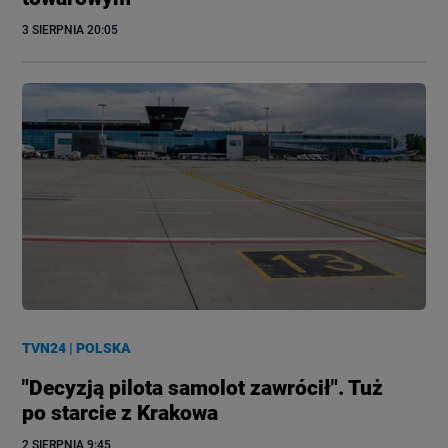
3 SIERPNIA
 20:05
TVN24
|
POLSKA
"Decyzją pilota samolot zawrócił". Tuż
po starcie z Krakowa
2 SIERPNIA
 9:45