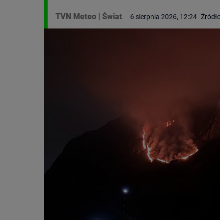
TVN Meteo
|
Świat
6 sierpnia 2026, 12:24
Źródło