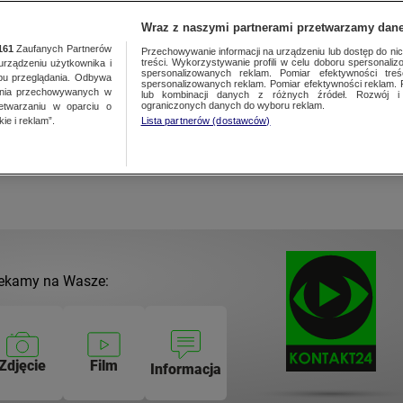
NAJNOWSZE
GORĄCE TEMATY
Wraz z naszymi partnerami przetwarzamy dane
161
Zaufanych Partnerów
Przechowywanie informacji na urządzeniu lub dostęp do nich.
treści. Wykorzystywanie profili w celu doboru spersonalizo
ządzeniu użytkownika i
spersonalizowanych reklam. Pomiar efektywności treś
bu przeglądania. Odbywa
spersonalizowanych reklam. Pomiar efektywności reklam. 
ania przechowywanych w
lub kombinacji danych z różnych źródeł. Rozwój i 
ograniczonych danych do wyboru reklam.
zetwarzaniu w oparciu o
sokiej Kamieńskiej
ie i reklam”.
Lista partnerów (dostawców)
ekamy na Wasze:
Zdjęcie
Film
Informacja