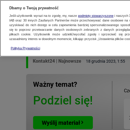
KONTAKT24
WYŚLIJ MATERIAŁ
Dbamy o Twoją prywatność
Jeśli użytkownik wyrazi na to zgodę, my, nasze
podmioty stowarzyszone
i naszych
IAB oraz
30
innych Zaufanych Partnerów może przechowywać dane osobowe na ur
uzyskiwać do nich dostęp w celu zapewnienia bardziej spersonalizowanego sposo
MATERIAŁ UŻYTKOWNIKA
się to poprzez przetwarzanie danych osobowych zebranych z danych przegląd
plikach cookie. Użytkownik może udzielić/wycofać zgodę i sprzeciwić się pr
Wypadek busów w Wy
uzasadniony interes w dowolnym momencie, klikając przycisk „Ustawienia plików cook
Polityka Prywatności
Kontakt24
|
Najnowsze
18 grudnia 2023, 1:55
Ważny temat?
Cz
Podziel się!
Wyślij materiał