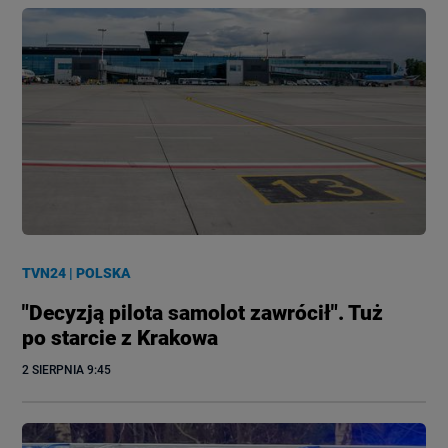
TVN24
|
POLSKA
"Decyzją pilota samolot zawrócił". Tuż
po starcie z Krakowa
2 SIERPNIA
 9:45