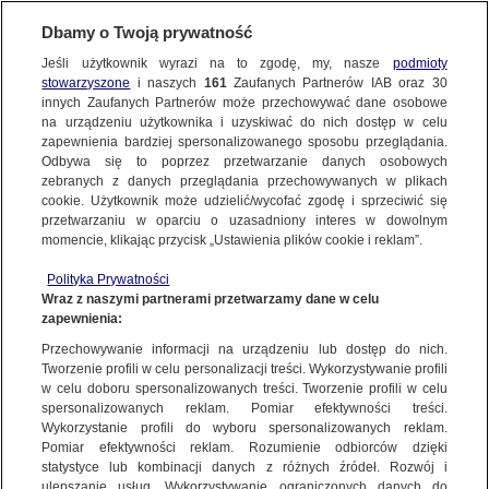
KONTAKT24
Dbamy o Twoją prywatność
Jeśli użytkownik wyrazi na to zgodę, my, nasze
podmioty
Wyślij Materiał
stowarzyszone
i naszych
161
Zaufanych Partnerów IAB oraz
30
innych Zaufanych Partnerów może przechowywać dane osobowe
na urządzeniu użytkownika i uzyskiwać do nich dostęp w celu
zapewnienia bardziej spersonalizowanego sposobu przeglądania.
Dzień dobry!
Odbywa się to poprzez przetwarzanie danych osobowych
WYŚLIJ MATERIAŁ
Jedno konto do wszystkich usług
zebranych z danych przeglądania przechowywanych w plikach
cookie. Użytkownik może udzielić/wycofać zgodę i sprzeciwić się
przetwarzaniu w oparciu o uzasadniony interes w dowolnym
NAJNOWSZE
momencie, klikając przycisk „Ustawienia plików cookie i reklam”.
ZALOGUJ SIĘ
Polityka Prywatności
Wraz z naszymi partnerami przetwarzamy dane w celu
GORĄCE TEMATY
zapewnienia:
Zarejestruj się
Przechowywanie informacji na urządzeniu lub dostęp do nich.
KONTAKT24
|
NAJNOWSZE
Tworzenie profili w celu personalizacji treści. Wykorzystywanie profili
WIĘCEJ
w celu doboru spersonalizowanych treści. Tworzenie profili w celu
Wypadek autokaru, busa i samochodu
spersonalizowanych reklam. Pomiar efektywności treści.
Wykorzystanie profili do wyboru spersonalizowanych reklam.
osobowego. Interweniował śmigłowiec
KANAŁY
Pomiar efektywności reklam. Rozumienie odbiorców dzięki
statystyce lub kombinacji danych z różnych źródeł. Rozwój i
11 STYCZNIA
 2013
 19:10
ulepszanie usług. Wykorzystywanie ograniczonych danych do