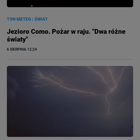
TVN METEO
|
ŚWIAT
Jezioro Como. Pożar w raju. "Dwa różne
światy"
6 SIERPNIA
 12:24