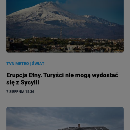
TVN METEO
|
ŚWIAT
Erupcja Etny. Turyści nie mogą wydostać
się z Sycylii
7 SIERPNIA
 15:36