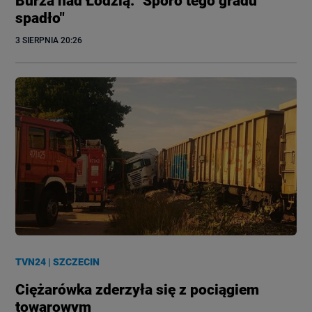
Burza nad Łodzią. "Sporo tego gradu
spadło"
3 SIERPNIA
 20:26
TVN24
|
SZCZECIN
Ciężarówka zderzyła się z pociągiem
towarowym