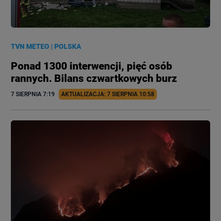
TVN METEO
|
POLSKA
Ponad 1300 interwencji, pięć osób
rannych. Bilans czwartkowych burz
7 SIERPNIA
 7:19
AKTUALIZACJA: 
7 SIERPNIA
 10:58