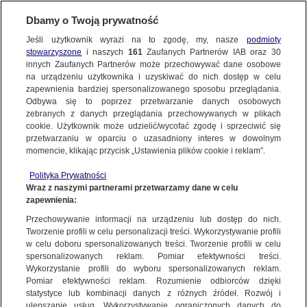
KONTAKT24
Dbamy o Twoją prywatność
Jeśli użytkownik wyrazi na to zgodę, my, nasze
podmioty
Wyślij Materiał
stowarzyszone
i naszych
161
Zaufanych Partnerów IAB oraz
30
innych Zaufanych Partnerów może przechowywać dane osobowe
na urządzeniu użytkownika i uzyskiwać do nich dostęp w celu
zapewnienia bardziej spersonalizowanego sposobu przeglądania.
Dzień dobry!
Odbywa się to poprzez przetwarzanie danych osobowych
WYŚLIJ MATERIAŁ
Jedno konto do wszystkich usług
zebranych z danych przeglądania przechowywanych w plikach
cookie. Użytkownik może udzielić/wycofać zgodę i sprzeciwić się
przetwarzaniu w oparciu o uzasadniony interes w dowolnym
NAJNOWSZE
momencie, klikając przycisk „Ustawienia plików cookie i reklam”.
ZALOGUJ SIĘ
Polityka Prywatności
Wraz z naszymi partnerami przetwarzamy dane w celu
GORĄCE TEMATY
e,
Wyładowania atmosferyczne,
Wyładowania atmosferyczne,
Wyładowania at
zapewnienia:
Zarejestruj się
Toruń | Meg/ Kontakt24
Toruń | Meg/ Kontakt24
Toruń | Meg/ K
Przechowywanie informacji na urządzeniu lub dostęp do nich.
Tworzenie profili w celu personalizacji treści. Wykorzystywanie profili
WIĘCEJ
w celu doboru spersonalizowanych treści. Tworzenie profili w celu
KONTAKT24
|
NAJNOWSZE
spersonalizowanych reklam. Pomiar efektywności treści.
Wykorzystanie profili do wyboru spersonalizowanych reklam.
MATERIAŁ UŻYTKOWNIKA
KANAŁY
Pomiar efektywności reklam. Rozumienie odbiorców dzięki
statystyce lub kombinacji danych z różnych źródeł. Rozwój i
Wyładowania atmosferyczne, Toruń
ulepszanie usług. Wykorzystywanie ograniczonych danych do