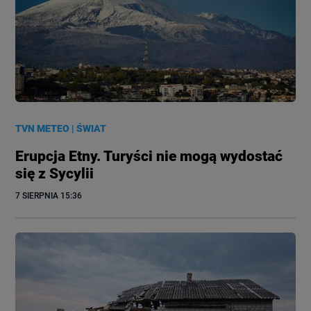
TVN METEO
|
ŚWIAT
Erupcja Etny. Turyści nie mogą wydostać
się z Sycylii
7 SIERPNIA
 15:36