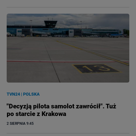
TVN24
|
POLSKA
"Decyzją pilota samolot zawrócił". Tuż
po starcie z Krakowa
2 SIERPNIA
 9:45