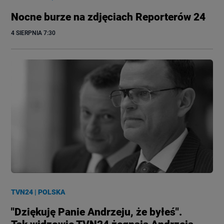
Nocne burze na zdjęciach Reporterów 24
4 SIERPNIA
 7:30
TVN24
|
POLSKA
"Dziękuję Panie Andrzeju, że byłeś".