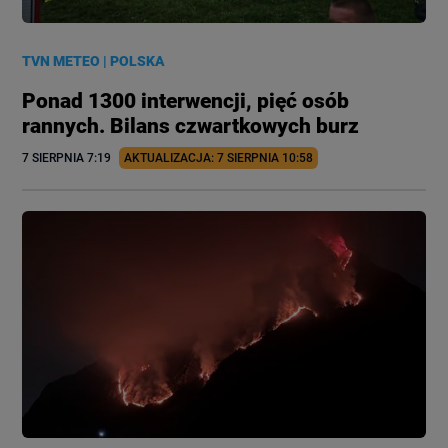
TVN METEO
|
POLSKA
Ponad 1300 interwencji, pięć osób
rannych. Bilans czwartkowych burz
7 SIERPNIA
 7:19
AKTUALIZACJA: 
7 SIERPNIA
 10:58