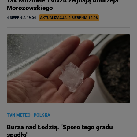
Tak widzowie TVN24 żegnają Andrzeja
Morozowskiego
4 SIERPNIA
 19:04
AKTUALIZACJA: 
5 SIERPNIA
 15:08
TVN METEO
|
POLSKA
Burza nad Łodzią. "Sporo tego gradu
spadło"