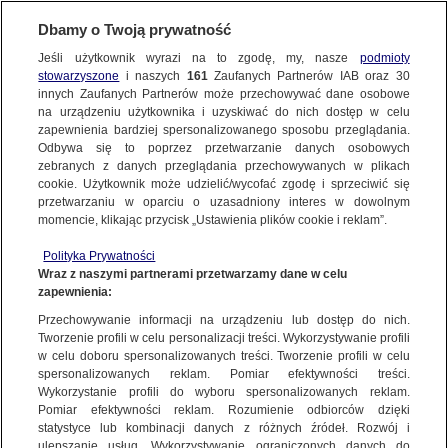
KONTAKT24
Dbamy o Twoją prywatność
Jeśli użytkownik wyrazi na to zgodę, my, nasze
podmioty
Wyślij Materiał
stowarzyszone
i naszych
161
Zaufanych Partnerów IAB oraz
30
innych Zaufanych Partnerów może przechowywać dane osobowe
na urządzeniu użytkownika i uzyskiwać do nich dostęp w celu
zapewnienia bardziej spersonalizowanego sposobu przeglądania.
Dzień dobry!
Odbywa się to poprzez przetwarzanie danych osobowych
WYŚLIJ MATERIAŁ
Jedno konto do wszystkich usług
zebranych z danych przeglądania przechowywanych w plikach
cookie. Użytkownik może udzielić/wycofać zgodę i sprzeciwić się
przetwarzaniu w oparciu o uzasadniony interes w dowolnym
NAJNOWSZE
momencie, klikając przycisk „Ustawienia plików cookie i reklam”.
ZALOGUJ SIĘ
Polityka Prywatności
Wraz z naszymi partnerami przetwarzamy dane w celu
GORĄCE TEMATY
zapewnienia:
Zarejestruj się
Przechowywanie informacji na urządzeniu lub dostęp do nich.
KONTAKT24
|
NAJNOWSZE
Tworzenie profili w celu personalizacji treści. Wykorzystywanie profili
WIĘCEJ
w celu doboru spersonalizowanych treści. Tworzenie profili w celu
Wjechała w ciężarówkę. Zakleszczone
spersonalizowanych reklam. Pomiar efektywności treści.
Wykorzystanie profili do wyboru spersonalizowanych reklam.
osoby i korki
KANAŁY
Pomiar efektywności reklam. Rozumienie odbiorców dzięki
statystyce lub kombinacji danych z różnych źródeł. Rozwój i
4 LISTOPADA
 2015
 15:30
ulepszanie usług. Wykorzystywanie ograniczonych danych do