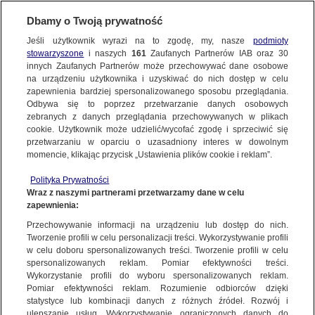
KONTAKT24
Dbamy o Twoją prywatność
Jeśli użytkownik wyrazi na to zgodę, my, nasze
podmioty
Wyślij Materiał
stowarzyszone
i naszych
161
Zaufanych Partnerów IAB oraz
30
innych Zaufanych Partnerów może przechowywać dane osobowe
na urządzeniu użytkownika i uzyskiwać do nich dostęp w celu
zapewnienia bardziej spersonalizowanego sposobu przeglądania.
Dzień dobry!
Odbywa się to poprzez przetwarzanie danych osobowych
WYŚLIJ MATERIAŁ
Jedno konto do wszystkich usług
zebranych z danych przeglądania przechowywanych w plikach
cookie. Użytkownik może udzielić/wycofać zgodę i sprzeciwić się
przetwarzaniu w oparciu o uzasadniony interes w dowolnym
NAJNOWSZE
momencie, klikając przycisk „Ustawienia plików cookie i reklam”.
ZALOGUJ SIĘ
Polityka Prywatności
Wraz z naszymi partnerami przetwarzamy dane w celu
GORĄCE TEMATY
zapewnienia:
Zarejestruj się
Przechowywanie informacji na urządzeniu lub dostęp do nich.
Wiosna w Krakowie
Tworzenie profili w celu personalizacji treści. Wykorzystywanie profili
WIĘCEJ
Kontakt24
w celu doboru spersonalizowanych treści. Tworzenie profili w celu
spersonalizowanych reklam. Pomiar efektywności treści.
Wykorzystanie profili do wyboru spersonalizowanych reklam.
KANAŁY
Pomiar efektywności reklam. Rozumienie odbiorców dzięki
KONTAKT24
|
NAJNOWSZE
statystyce lub kombinacji danych z różnych źródeł. Rozwój i
ulepszanie usług. Wykorzystywanie ograniczonych danych do