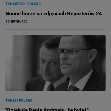
TVN METEO
|
POLSKA
Nocne burze na zdjęciach Reporterów 24
4 SIERPNIA
 7:30
TVN24
|
POLSKA
"Dziękuję Panie Andrzeju, że byłeś".