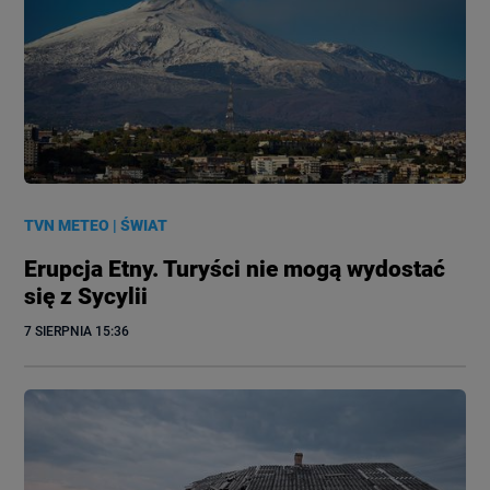
TVN METEO
|
ŚWIAT
Erupcja Etny. Turyści nie mogą wydostać
się z Sycylii
7 SIERPNIA
 15:36