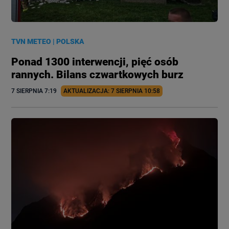
TVN METEO
|
POLSKA
Ponad 1300 interwencji, pięć osób
rannych. Bilans czwartkowych burz
7 SIERPNIA
 7:19
AKTUALIZACJA: 
7 SIERPNIA
 10:58