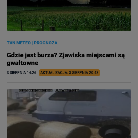
TVN METEO
|
PROGNOZA
Gdzie jest burza? Zjawiska miejscami są
gwałtowne
3 SIERPNIA
 14:26
AKTUALIZACJA: 
3 SIERPNIA
 20:43