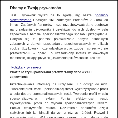
KONTAKT24
Dbamy o Twoją prywatność
Jeśli użytkownik wyrazi na to zgodę, my, nasze
podmioty
Wyślij Materiał
stowarzyszone
i naszych
161
Zaufanych Partnerów IAB oraz
30
innych Zaufanych Partnerów może przechowywać dane osobowe
na urządzeniu użytkownika i uzyskiwać do nich dostęp w celu
zapewnienia bardziej spersonalizowanego sposobu przeglądania.
Dzień dobry!
Odbywa się to poprzez przetwarzanie danych osobowych
WYŚLIJ MATERIAŁ
Jedno konto do wszystkich usług
zebranych z danych przeglądania przechowywanych w plikach
cookie. Użytkownik może udzielić/wycofać zgodę i sprzeciwić się
przetwarzaniu w oparciu o uzasadniony interes w dowolnym
NAJNOWSZE
momencie, klikając przycisk „Ustawienia plików cookie i reklam”.
ZALOGUJ SIĘ
Polityka Prywatności
Wraz z naszymi partnerami przetwarzamy dane w celu
GORĄCE TEMATY
Wietrzna pogoda, Łazy
Wietrzna pogoda, Łazy
Wietrzna pogod
zapewnienia:
Zarejestruj się
(Lubelskie) |
(Lubelskie) |
(Lubelskie) |
Andrzej/Kontakt24
Andrzej/Kontakt24
Andrzej/Kontak
Przechowywanie informacji na urządzeniu lub dostęp do nich.
Tworzenie profili w celu personalizacji treści. Wykorzystywanie profili
WIĘCEJ
w celu doboru spersonalizowanych treści. Tworzenie profili w celu
spersonalizowanych reklam. Pomiar efektywności treści.
KONTAKT24
|
NAJNOWSZE
Wykorzystanie profili do wyboru spersonalizowanych reklam.
KANAŁY
Pomiar efektywności reklam. Rozumienie odbiorców dzięki
MATERIAŁ UŻYTKOWNIKA
statystyce lub kombinacji danych z różnych źródeł. Rozwój i
ulepszanie usług. Wykorzystywanie ograniczonych danych do