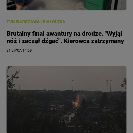
TVN WARSZAWA
|
BIAŁOŁĘKA
Brutalny finał awantury na drodze. "Wyjął
nóż i zaczął dźgać". Kierowca zatrzymany
31 LIPCA
 14:59