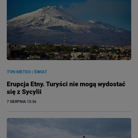
TVN METEO
|
ŚWIAT
Erupcja Etny. Turyści nie mogą wydostać
się z Sycylii
7 SIERPNIA
 15:36