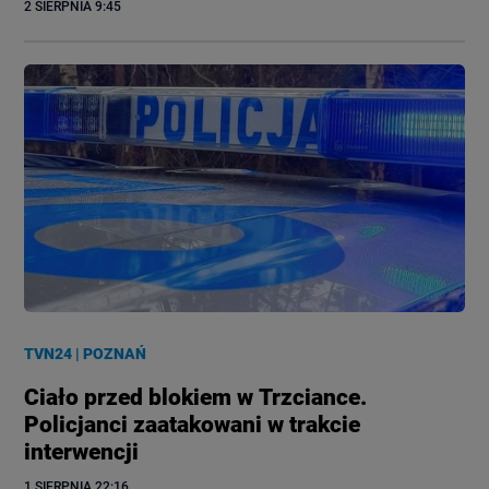
2 SIERPNIA
 9:45
TVN24
|
POZNAŃ
Ciało przed blokiem w Trzciance.
Policjanci zaatakowani w trakcie
interwencji
1 SIERPNIA
 22:16