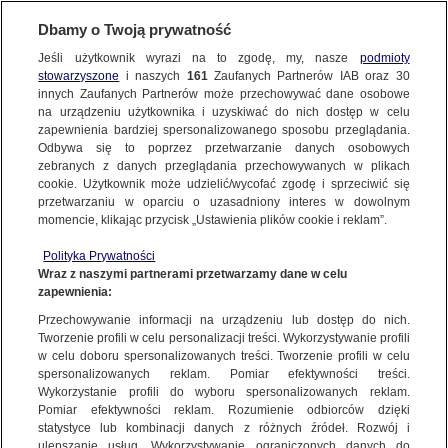
KONTAKT24
Dbamy o Twoją prywatność
Jeśli użytkownik wyrazi na to zgodę, my, nasze
podmioty
Wyślij Materiał
stowarzyszone
i naszych
161
Zaufanych Partnerów IAB oraz
30
innych Zaufanych Partnerów może przechowywać dane osobowe
na urządzeniu użytkownika i uzyskiwać do nich dostęp w celu
zapewnienia bardziej spersonalizowanego sposobu przeglądania.
Dzień dobry!
Odbywa się to poprzez przetwarzanie danych osobowych
WYŚLIJ MATERIAŁ
Jedno konto do wszystkich usług
zebranych z danych przeglądania przechowywanych w plikach
cookie. Użytkownik może udzielić/wycofać zgodę i sprzeciwić się
przetwarzaniu w oparciu o uzasadniony interes w dowolnym
NAJNOWSZE
momencie, klikając przycisk „Ustawienia plików cookie i reklam”.
ZALOGUJ SIĘ
Polityka Prywatności
Wraz z naszymi partnerami przetwarzamy dane w celu
GORĄCE TEMATY
Walka z powodzią w miejscowości Serby
Walka z powodzią w mie
zapewnienia:
Zarejestruj się
(Dolnośląskie) | Monika/Kontakt24
(Dolnośląskie) | Monika
Przechowywanie informacji na urządzeniu lub dostęp do nich.
Tworzenie profili w celu personalizacji treści. Wykorzystywanie profili
WIĘCEJ
w celu doboru spersonalizowanych treści. Tworzenie profili w celu
KONTAKT24
|
NAJNOWSZE
spersonalizowanych reklam. Pomiar efektywności treści.
Wykorzystanie profili do wyboru spersonalizowanych reklam.
MATERIAŁ UŻYTKOWNIKA
KANAŁY
Pomiar efektywności reklam. Rozumienie odbiorców dzięki
statystyce lub kombinacji danych z różnych źródeł. Rozwój i
Walka z powodzią w miejscowości Serby
ulepszanie usług. Wykorzystywanie ograniczonych danych do