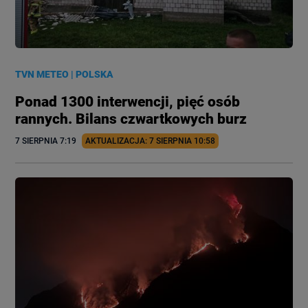
TVN METEO
|
POLSKA
Ponad 1300 interwencji, pięć osób
rannych. Bilans czwartkowych burz
7 SIERPNIA
 7:19
AKTUALIZACJA: 
7 SIERPNIA
 10:58