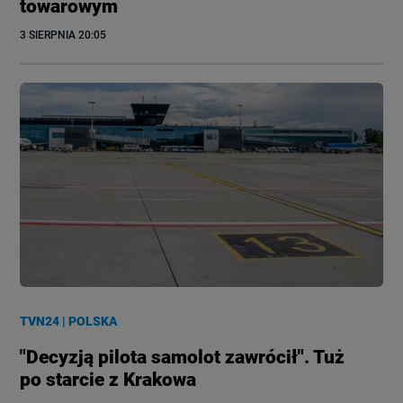
towarowym
3 SIERPNIA
 20:05
TVN24
|
POLSKA
"Decyzją pilota samolot zawrócił". Tuż
po starcie z Krakowa