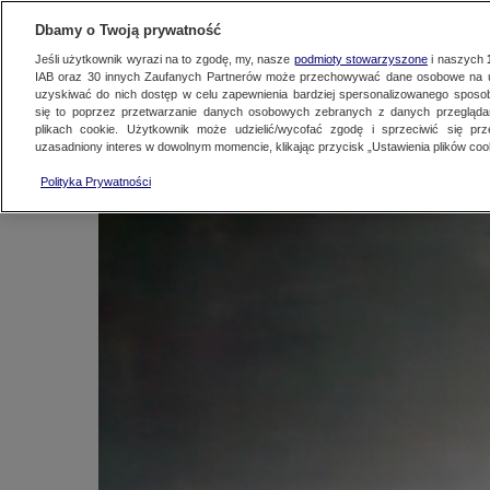
KONTAKT24
WYŚLIJ MATERIAŁ
Dbamy o Twoją prywatność
Jeśli użytkownik wyrazi na to zgodę, my, nasze
podmioty stowarzyszone
i naszych
IAB oraz
30
innych Zaufanych Partnerów może przechowywać dane osobowe na ur
W środku śnieżycy. 
uzyskiwać do nich dostęp w celu zapewnienia bardziej spersonalizowanego sposo
się to poprzez przetwarzanie danych osobowych zebranych z danych przegląd
plikach cookie. Użytkownik może udzielić/wycofać zgodę i sprzeciwić się pr
uzasadniony interes w dowolnym momencie, klikając przycisk „Ustawienia plików cook
Kontakt24
|
Najnowsze
15 marca 2013, 11:39
Polityka Prywatności