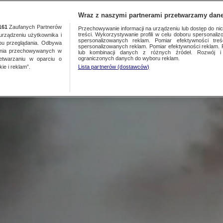
NAJNOWSZE
GORĄCE TEMATY
Wraz z naszymi partnerami przetwarzamy dane
161
Zaufanych Partnerów
Przechowywanie informacji na urządzeniu lub dostęp do nich.
treści. Wykorzystywanie profili w celu doboru spersonalizo
ządzeniu użytkownika i
Wasze filmy
spersonalizowanych reklam. Pomiar efektywności treś
bu przeglądania. Odbywa
spersonalizowanych reklam. Pomiar efektywności reklam. 
ania przechowywanych w
lub kombinacji danych z różnych źródeł. Rozwój i 
ograniczonych danych do wyboru reklam.
zetwarzaniu w oparciu o
ie i reklam”.
Lista partnerów (dostawców)