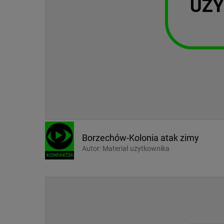
Borzechów-Kolonia atak zimy
Autor:
Materiał użytkownika