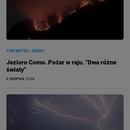
TVN METEO
|
ŚWIAT
Jezioro Como. Pożar w raju. "Dwa różne
światy"
6 SIERPNIA
 12:24