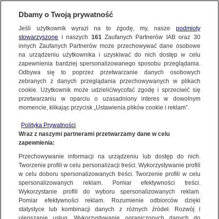
KONTAKT24
Dbamy o Twoją prywatność
Jeśli użytkownik wyrazi na to zgodę, my, nasze
podmioty
Wyślij Materiał
stowarzyszone
i naszych
161
Zaufanych Partnerów IAB oraz
30
innych Zaufanych Partnerów może przechowywać dane osobowe
na urządzeniu użytkownika i uzyskiwać do nich dostęp w celu
zapewnienia bardziej spersonalizowanego sposobu przeglądania.
Dzień dobry!
Odbywa się to poprzez przetwarzanie danych osobowych
WYŚLIJ MATERIAŁ
Jedno konto do wszystkich usług
zebranych z danych przeglądania przechowywanych w plikach
cookie. Użytkownik może udzielić/wycofać zgodę i sprzeciwić się
przetwarzaniu w oparciu o uzasadniony interes w dowolnym
NAJNOWSZE
momencie, klikając przycisk „Ustawienia plików cookie i reklam”.
ZALOGUJ SIĘ
Polityka Prywatności
Wraz z naszymi partnerami przetwarzamy dane w celu
GORĄCE TEMATY
zapewnienia:
Zarejestruj się
Przechowywanie informacji na urządzeniu lub dostęp do nich.
KONTAKT24
|
NAJNOWSZE
Tworzenie profili w celu personalizacji treści. Wykorzystywanie profili
WIĘCEJ
w celu doboru spersonalizowanych treści. Tworzenie profili w celu
W czerwcu, jak w garncu - trochę słońca,
spersonalizowanych reklam. Pomiar efektywności treści.
Wykorzystanie profili do wyboru spersonalizowanych reklam.
deszczu i gradu
KANAŁY
Pomiar efektywności reklam. Rozumienie odbiorców dzięki
statystyce lub kombinacji danych z różnych źródeł. Rozwój i
30 CZERWCA
 2013
 16:22
ulepszanie usług. Wykorzystywanie ograniczonych danych do