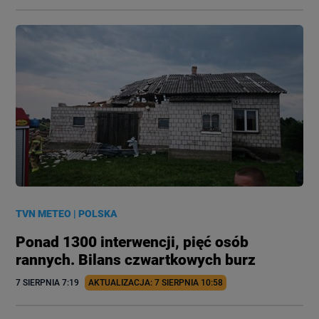
TVN METEO
|
POLSKA
Ponad 1300 interwencji, pięć osób
rannych. Bilans czwartkowych burz
7 SIERPNIA
 7:19
AKTUALIZACJA: 
7 SIERPNIA
 10:58