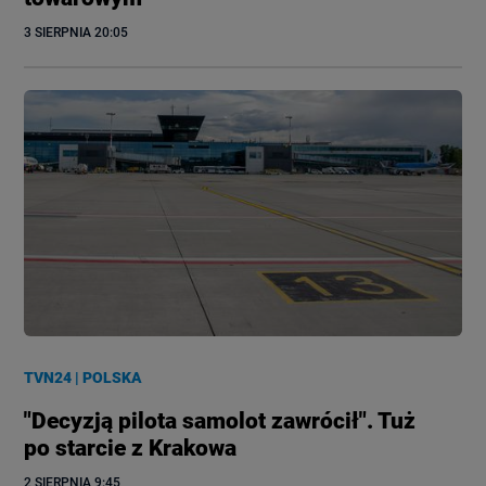
3 SIERPNIA
 20:05
TVN24
|
POLSKA
"Decyzją pilota samolot zawrócił". Tuż
po starcie z Krakowa
2 SIERPNIA
 9:45