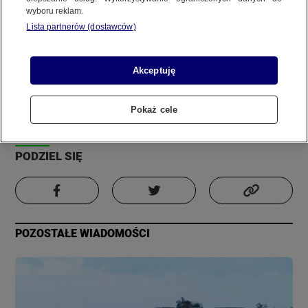
wyboru reklam.
REGULAMIN SERWISU
Lista partnerów (dostawców)
Zdjęcie
Film
POLITYKA PRYWATNOŚCI
Informacja
Akceptuję
Autor:
Materiał internauty
Pokaż cele
Copyright (C) 1997-2025 Korzystanie z materiałów redakcyjnych TVN S.A. / TVN Media Sp. z
Aktualizacja:
18 grudnia 2023, 1:52
o.o. wymaga wcześniejszej zgody TVN S.A./ TVN Media Sp. z o.o. oraz zawarcia stosownej
umowy licencyjnej. Na podstawie art. 25 ust. 1 pkt. 1 b) ustawy o prawie autorskim i prawach
PODZIEL SIĘ
pokrewnych TVN S.A. / TVN Media Sp. z o.o. wyraźnie zastrzega, że dalsze
rozpowszechnianie artykułów zamieszczonych w programach oraz na stronach
internetowych TVN S.A. / TVN Media Sp. z o.o. jest zabronione.
POZOSTAŁE WIADOMOŚCI