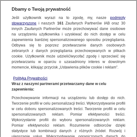
KONTAKT24
Dbamy o Twoją prywatność
KONTAKT24
|
NAJNOWSZE
Jeśli użytkownik wyrazi na to zgodę, my, nasze
podmioty
Wyślij Materiał
stowarzyszone
i naszych
161
Zaufanych Partnerów IAB oraz
30
MATERIAŁ UŻYTKOWNIKA
innych Zaufanych Partnerów może przechowywać dane osobowe
na urządzeniu użytkownika i uzyskiwać do nich dostęp w celu
ursus płonie
zapewnienia bardziej spersonalizowanego sposobu przeglądania.
Dzień dobry!
Odbywa się to poprzez przetwarzanie danych osobowych
WYŚLIJ MATERIAŁ
18 GRUDNIA
 2023
 1:52
Jedno konto do wszystkich usług
zebranych z danych przeglądania przechowywanych w plikach
cookie. Użytkownik może udzielić/wycofać zgodę i sprzeciwić się
przetwarzaniu w oparciu o uzasadniony interes w dowolnym
NAJNOWSZE
momencie, klikając przycisk „Ustawienia plików cookie i reklam”.
ZALOGUJ SIĘ
Polityka Prywatności
Wraz z naszymi partnerami przetwarzamy dane w celu
GORĄCE TEMATY
zapewnienia:
Zarejestruj się
Ważny temat?
Przechowywanie informacji na urządzeniu lub dostęp do nich.
Tworzenie profili w celu personalizacji treści. Wykorzystywanie profili
WIĘCEJ
Podziel się!
w celu doboru spersonalizowanych treści. Tworzenie profili w celu
spersonalizowanych reklam. Pomiar efektywności treści.
Wykorzystanie profili do wyboru spersonalizowanych reklam.
KANAŁY
Pomiar efektywności reklam. Rozumienie odbiorców dzięki
statystyce lub kombinacji danych z różnych źródeł. Rozwój i
Wyślij materiał
ulepszanie usług. Wykorzystywanie ograniczonych danych do