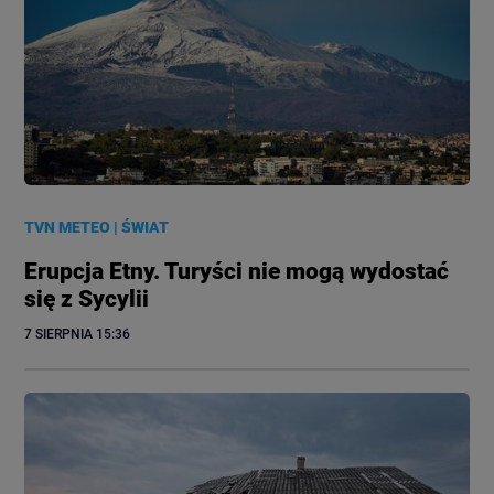
TVN METEO
|
ŚWIAT
Erupcja Etny. Turyści nie mogą wydostać
się z Sycylii
7 SIERPNIA
 15:36