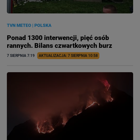
TVN METEO
|
POLSKA
Ponad 1300 interwencji, pięć osób
rannych. Bilans czwartkowych burz
7 SIERPNIA
 7:19
AKTUALIZACJA: 
7 SIERPNIA
 10:58