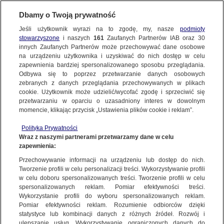
KONTAKT24
Dbamy o Twoją prywatność
Jeśli użytkownik wyrazi na to zgodę, my, nasze
podmioty
Wyślij Materiał
stowarzyszone
i naszych
161
Zaufanych Partnerów IAB oraz
30
innych Zaufanych Partnerów może przechowywać dane osobowe
na urządzeniu użytkownika i uzyskiwać do nich dostęp w celu
zapewnienia bardziej spersonalizowanego sposobu przeglądania.
Dzień dobry!
Odbywa się to poprzez przetwarzanie danych osobowych
WYŚLIJ MATERIAŁ
Jedno konto do wszystkich usług
zebranych z danych przeglądania przechowywanych w plikach
cookie. Użytkownik może udzielić/wycofać zgodę i sprzeciwić się
przetwarzaniu w oparciu o uzasadniony interes w dowolnym
NAJNOWSZE
momencie, klikając przycisk „Ustawienia plików cookie i reklam”.
ZALOGUJ SIĘ
Polityka Prywatności
Wraz z naszymi partnerami przetwarzamy dane w celu
GORĄCE TEMATY
zapewnienia:
Zarejestruj się
Przechowywanie informacji na urządzeniu lub dostęp do nich.
Ulewa, Siemianowice Śląskie
Tworzenie profili w celu personalizacji treści. Wykorzystywanie profili
WIĘCEJ
Kontakt24 / Eugeniusz
w celu doboru spersonalizowanych treści. Tworzenie profili w celu
spersonalizowanych reklam. Pomiar efektywności treści.
Wykorzystanie profili do wyboru spersonalizowanych reklam.
KANAŁY
Pomiar efektywności reklam. Rozumienie odbiorców dzięki
KONTAKT24
|
NAJNOWSZE
statystyce lub kombinacji danych z różnych źródeł. Rozwój i
ulepszanie usług. Wykorzystywanie ograniczonych danych do