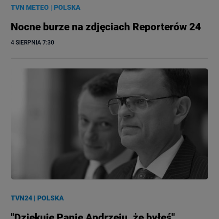
TVN METEO
|
POLSKA
Nocne burze na zdjęciach Reporterów 24
4 SIERPNIA
 7:30
TVN24
|
POLSKA
"Dziękuję Panie Andrzeju, że byłeś".