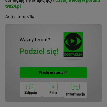
domagają się strajkujący?
Czytaj więcej w portalu
tvn24.pl
Autor: mmt//tka
Ważny temat?
Podziel się!
Wyślij materiał
Zdjęcie
Film
Informacja