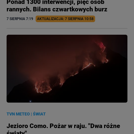
Ponad 1300 interwencji, pięć osób
rannych. Bilans czwartkowych burz
7 SIERPNIA
 7:19
AKTUALIZACJA: 
7 SIERPNIA
 10:58
TVN METEO
|
ŚWIAT
Jezioro Como. Pożar w raju. "Dwa różne
światy"