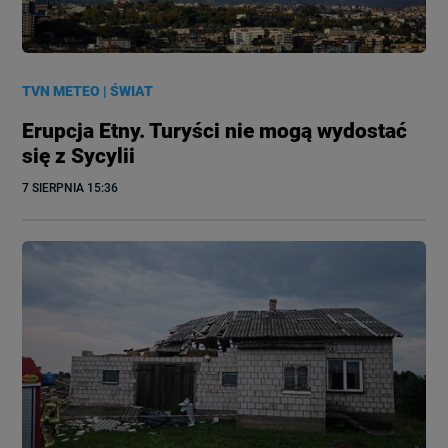
TVN METEO
|
ŚWIAT
Erupcja Etny. Turyści nie mogą wydostać
się z Sycylii
7 SIERPNIA
 15:36