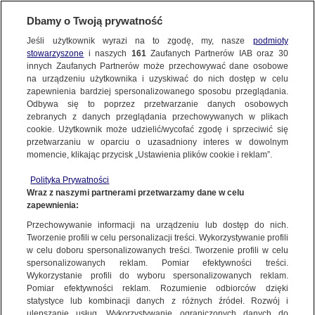
KONTAKT24
Dbamy o Twoją prywatność
Jeśli użytkownik wyrazi na to zgodę, my, nasze
podmioty
Wyślij Materiał
stowarzyszone
i naszych
161
Zaufanych Partnerów IAB oraz
30
innych Zaufanych Partnerów może przechowywać dane osobowe
na urządzeniu użytkownika i uzyskiwać do nich dostęp w celu
zapewnienia bardziej spersonalizowanego sposobu przeglądania.
Dzień dobry!
Odbywa się to poprzez przetwarzanie danych osobowych
WYŚLIJ MATERIAŁ
Jedno konto do wszystkich usług
zebranych z danych przeglądania przechowywanych w plikach
cookie. Użytkownik może udzielić/wycofać zgodę i sprzeciwić się
przetwarzaniu w oparciu o uzasadniony interes w dowolnym
NAJNOWSZE
momencie, klikając przycisk „Ustawienia plików cookie i reklam”.
ZALOGUJ SIĘ
Polityka Prywatności
Wraz z naszymi partnerami przetwarzamy dane w celu
GORĄCE TEMATY
zapewnienia:
Zarejestruj się
Przechowywanie informacji na urządzeniu lub dostęp do nich.
KONTAKT24
|
NAJNOWSZE
Tworzenie profili w celu personalizacji treści. Wykorzystywanie profili
WIĘCEJ
w celu doboru spersonalizowanych treści. Tworzenie profili w celu
"Tyle zarabiam w Przewozach
spersonalizowanych reklam. Pomiar efektywności treści.
Wykorzystanie profili do wyboru spersonalizowanych reklam.
Regionalnych"
KANAŁY
Pomiar efektywności reklam. Rozumienie odbiorców dzięki
statystyce lub kombinacji danych z różnych źródeł. Rozwój i
17 SIERPNIA
 2011
 12:30
ulepszanie usług. Wykorzystywanie ograniczonych danych do