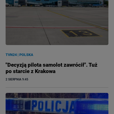
TVN24
|
POLSKA
"Decyzją pilota samolot zawrócił". Tuż
po starcie z Krakowa
2 SIERPNIA
 9:45