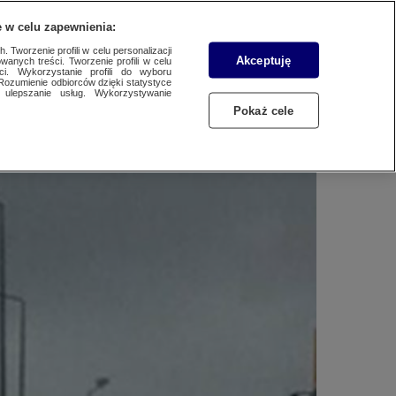
WYŚLIJ MATERIAŁ
 w celu zapewnienia:
 Tworzenie profili w celu personalizacji
Akceptuję
wanych treści. Tworzenie profili w celu
 kolizji"
ci. Wykorzystanie profili do wyboru
Rozumienie odbiorców dzięki statystyce
ulepszanie usług. Wykorzystywanie
Pokaż cele