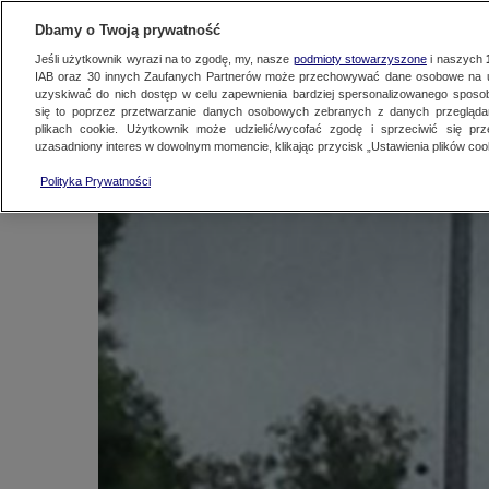
KONTAKT24
WYŚLIJ MATERIAŁ
Dbamy o Twoją prywatność
Jeśli użytkownik wyrazi na to zgodę, my, nasze
podmioty stowarzyszone
i naszych
IAB oraz
30
innych Zaufanych Partnerów może przechowywać dane osobowe na ur
Trzy auta uderzyły w
uzyskiwać do nich dostęp w celu zapewnienia bardziej spersonalizowanego sposo
się to poprzez przetwarzanie danych osobowych zebranych z danych przegląd
plikach cookie. Użytkownik może udzielić/wycofać zgodę i sprzeciwić się pr
uzasadniony interes w dowolnym momencie, klikając przycisk „Ustawienia plików cook
Kontakt24
|
Najnowsze
12 lipca 2014, 13:37
Polityka Prywatności