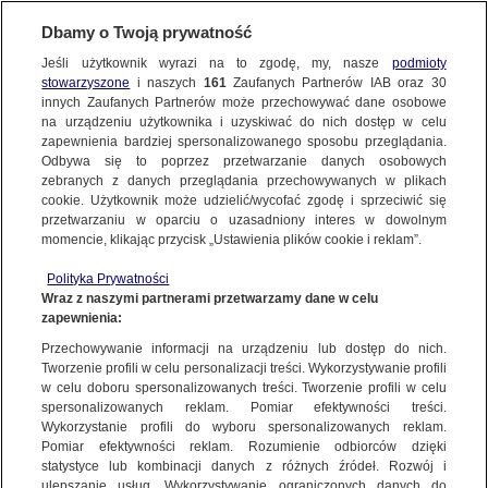
KONTAKT24
Dbamy o Twoją prywatność
Jeśli użytkownik wyrazi na to zgodę, my, nasze
podmioty
Wyślij Materiał
stowarzyszone
i naszych
161
Zaufanych Partnerów IAB oraz
30
innych Zaufanych Partnerów może przechowywać dane osobowe
na urządzeniu użytkownika i uzyskiwać do nich dostęp w celu
zapewnienia bardziej spersonalizowanego sposobu przeglądania.
Dzień dobry!
Odbywa się to poprzez przetwarzanie danych osobowych
WYŚLIJ MATERIAŁ
Jedno konto do wszystkich usług
zebranych z danych przeglądania przechowywanych w plikach
cookie. Użytkownik może udzielić/wycofać zgodę i sprzeciwić się
przetwarzaniu w oparciu o uzasadniony interes w dowolnym
NAJNOWSZE
momencie, klikając przycisk „Ustawienia plików cookie i reklam”.
ZALOGUJ SIĘ
Polityka Prywatności
Wraz z naszymi partnerami przetwarzamy dane w celu
GORĄCE TEMATY
zapewnienia:
Zarejestruj się
Przechowywanie informacji na urządzeniu lub dostęp do nich.
KONTAKT24
|
NAJNOWSZE
Tworzenie profili w celu personalizacji treści. Wykorzystywanie profili
WIĘCEJ
w celu doboru spersonalizowanych treści. Tworzenie profili w celu
MATERIAŁ UŻYTKOWNIKA
spersonalizowanych reklam. Pomiar efektywności treści.
Wykorzystanie profili do wyboru spersonalizowanych reklam.
Tłusty czwartek w Babimoście
KANAŁY
Pomiar efektywności reklam. Rozumienie odbiorców dzięki
statystyce lub kombinacji danych z różnych źródeł. Rozwój i
27 LUTEGO
 2025
 9:32
ulepszanie usług. Wykorzystywanie ograniczonych danych do