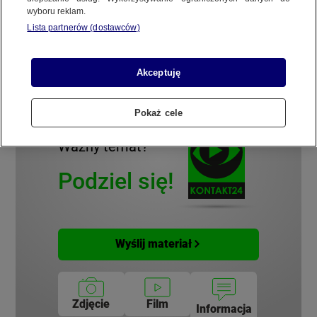
wyboru reklam.
REGULAMIN SERWISU
Lista partnerów (dostawców)
Materiał do tematu:
Jakie słodkości zjedliście w Tłusty
POLITYKA PRYWATNOŚCI
Czwartek?
Akceptuję
Pokaż cele
Copyright (C) 1997-2025 Korzystanie z materiałów redakcyjnych TVN S.A. / TVN Media Sp. z
o.o. wymaga wcześniejszej zgody TVN S.A./ TVN Media Sp. z o.o. oraz zawarcia stosownej
Ważny temat?
umowy licencyjnej. Na podstawie art. 25 ust. 1 pkt. 1 b) ustawy o prawie autorskim i prawach
pokrewnych TVN S.A. / TVN Media Sp. z o.o. wyraźnie zastrzega, że dalsze
rozpowszechnianie artykułów zamieszczonych w programach oraz na stronach
Podziel się!
internetowych TVN S.A. / TVN Media Sp. z o.o. jest zabronione.
Wyślij materiał
Zdjęcie
Film
Informacja