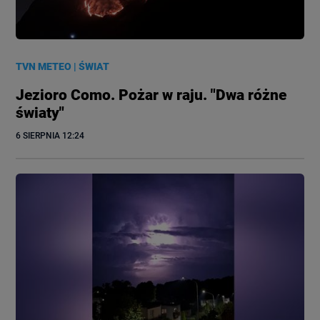
TVN METEO
|
ŚWIAT
Jezioro Como. Pożar w raju. "Dwa różne
światy"
6 SIERPNIA
 12:24