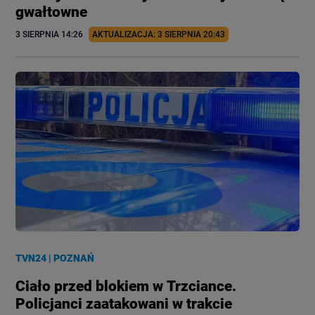
gwałtowne
3 SIERPNIA
 14:26
AKTUALIZACJA: 
3 SIERPNIA
 20:43
TVN24
|
POZNAŃ
Ciało przed blokiem w Trzciance.
Policjanci zaatakowani w trakcie