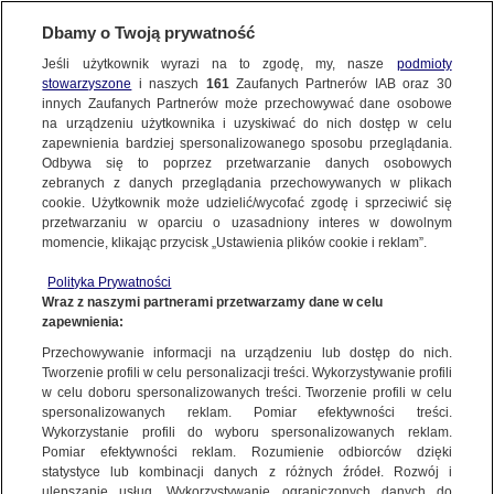
KONTAKT24
Dbamy o Twoją prywatność
KONTAKT24
|
NAJNOWSZE
Jeśli użytkownik wyrazi na to zgodę, my, nasze
podmioty
Wyślij Materiał
stowarzyszone
i naszych
161
Zaufanych Partnerów IAB oraz
30
MATERIAŁ UŻYTKOWNIKA
innych Zaufanych Partnerów może przechowywać dane osobowe
na urządzeniu użytkownika i uzyskiwać do nich dostęp w celu
Time Square-Nowy Rok-2014.
zapewnienia bardziej spersonalizowanego sposobu przeglądania.
Dzień dobry!
Odbywa się to poprzez przetwarzanie danych osobowych
WYŚLIJ MATERIAŁ
18 GRUDNIA
 2023
 1:41
Jedno konto do wszystkich usług
zebranych z danych przeglądania przechowywanych w plikach
cookie. Użytkownik może udzielić/wycofać zgodę i sprzeciwić się
przetwarzaniu w oparciu o uzasadniony interes w dowolnym
NAJNOWSZE
momencie, klikając przycisk „Ustawienia plików cookie i reklam”.
ZALOGUJ SIĘ
Polityka Prywatności
Wraz z naszymi partnerami przetwarzamy dane w celu
GORĄCE TEMATY
zapewnienia:
Zarejestruj się
Ważny temat?
Przechowywanie informacji na urządzeniu lub dostęp do nich.
Tworzenie profili w celu personalizacji treści. Wykorzystywanie profili
WIĘCEJ
Podziel się!
w celu doboru spersonalizowanych treści. Tworzenie profili w celu
spersonalizowanych reklam. Pomiar efektywności treści.
Wykorzystanie profili do wyboru spersonalizowanych reklam.
KANAŁY
Pomiar efektywności reklam. Rozumienie odbiorców dzięki
statystyce lub kombinacji danych z różnych źródeł. Rozwój i
Wyślij materiał
ulepszanie usług. Wykorzystywanie ograniczonych danych do