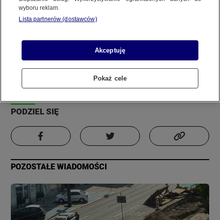
wyboru reklam.
REGULAMIN SERWISU
Lista partnerów (dostawców)
Zdjęcie
Film
POLITYKA PRYWATNOŚCI
Informacja
Akceptuję
Autor:
Materiał internauty
Pokaż cele
Copyright (C) 1997-2025 Korzystanie z materiałów redakcyjnych TVN S.A. / TVN Media Sp. z
Aktualizacja:
18 grudnia 2023, 1:41
o.o. wymaga wcześniejszej zgody TVN S.A./ TVN Media Sp. z o.o. oraz zawarcia stosownej
umowy licencyjnej. Na podstawie art. 25 ust. 1 pkt. 1 b) ustawy o prawie autorskim i prawach
PODZIEL SIĘ
pokrewnych TVN S.A. / TVN Media Sp. z o.o. wyraźnie zastrzega, że dalsze
rozpowszechnianie artykułów zamieszczonych w programach oraz na stronach
internetowych TVN S.A. / TVN Media Sp. z o.o. jest zabronione.
POZOSTAŁE WIADOMOŚCI