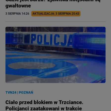
gwałtowne
3 SIERPNIA
 14:26
AKTUALIZACJA: 
3 SIERPNIA
 20:43
TVN24
|
POZNAŃ
Ciało przed blokiem w Trzciance.
Policjanci zaatakowani w trakcie