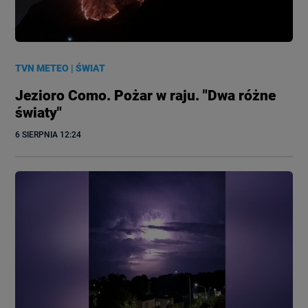
TVN METEO
|
ŚWIAT
Jezioro Como. Pożar w raju. "Dwa różne
światy"
6 SIERPNIA
 12:24