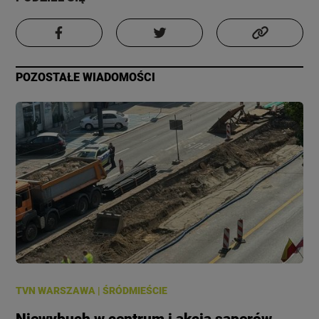
POZOSTAŁE WIADOMOŚCI
TVN WARSZAWA
|
ŚRÓDMIEŚCIE
Niewybuch w centrum i akcja saperów