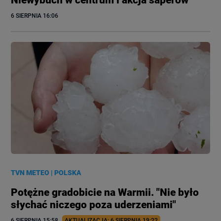
6 SIERPNIA
 16:06
TVN METEO
|
POLSKA
Potężne gradobicie na Warmii. "Nie było
słychać niczego poza uderzeniami"
6 SIERPNIA
 15:58
AKTUALIZACJA: 
6 SIERPNIA
 19:22