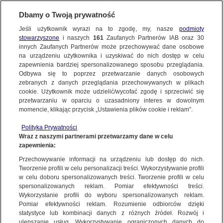
KONTAKT24
Dbamy o Twoją prywatność
Jeśli użytkownik wyrazi na to zgodę, my, nasze
podmioty
Wyślij Materiał
stowarzyszone
i naszych
161
Zaufanych Partnerów IAB oraz
30
innych Zaufanych Partnerów może przechowywać dane osobowe
na urządzeniu użytkownika i uzyskiwać do nich dostęp w celu
zapewnienia bardziej spersonalizowanego sposobu przeglądania.
Dzień dobry!
Odbywa się to poprzez przetwarzanie danych osobowych
WYŚLIJ MATERIAŁ
Jedno konto do wszystkich usług
zebranych z danych przeglądania przechowywanych w plikach
cookie. Użytkownik może udzielić/wycofać zgodę i sprzeciwić się
przetwarzaniu w oparciu o uzasadniony interes w dowolnym
NAJNOWSZE
momencie, klikając przycisk „Ustawienia plików cookie i reklam”.
ZALOGUJ SIĘ
Polityka Prywatności
Wraz z naszymi partnerami przetwarzamy dane w celu
GORĄCE TEMATY
zapewnienia:
Zarejestruj się
Przechowywanie informacji na urządzeniu lub dostęp do nich.
KONTAKT24
|
NAJNOWSZE
Tworzenie profili w celu personalizacji treści. Wykorzystywanie profili
WIĘCEJ
w celu doboru spersonalizowanych treści. Tworzenie profili w celu
Terenówka zablokowała Trasę
spersonalizowanych reklam. Pomiar efektywności treści.
Wykorzystanie profili do wyboru spersonalizowanych reklam.
Siekierkowską. Kierowca "złapał gumę"
KANAŁY
Pomiar efektywności reklam. Rozumienie odbiorców dzięki
statystyce lub kombinacji danych z różnych źródeł. Rozwój i
15 MAJA
 2014
 19:39
ulepszanie usług. Wykorzystywanie ograniczonych danych do