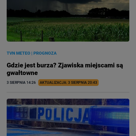
TVN METEO
|
PROGNOZA
Gdzie jest burza? Zjawiska miejscami są
gwałtowne
3 SIERPNIA
 14:26
AKTUALIZACJA: 
3 SIERPNIA
 20:43