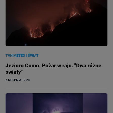
TVN METEO
|
ŚWIAT
Jezioro Como. Pożar w raju. "Dwa różne
światy"
6 SIERPNIA
 12:24