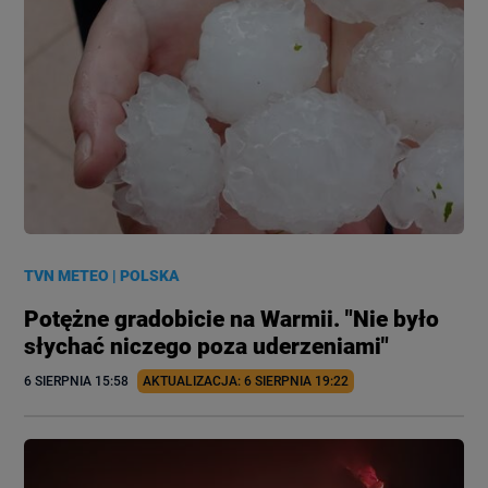
TVN METEO
|
POLSKA
Potężne gradobicie na Warmii. "Nie było
słychać niczego poza uderzeniami"
6 SIERPNIA
 15:58
AKTUALIZACJA: 
6 SIERPNIA
 19:22