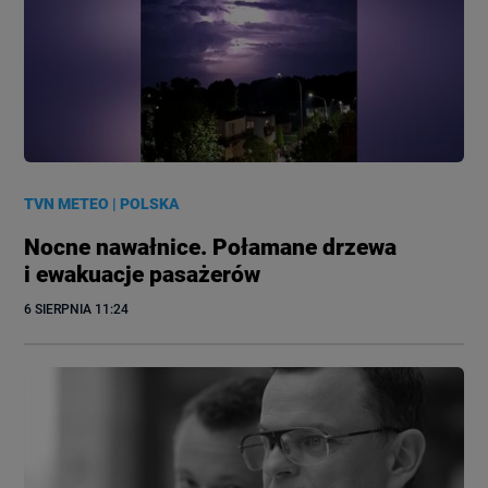
TVN METEO
|
POLSKA
Nocne nawałnice. Połamane drzewa
i ewakuacje pasażerów
6 SIERPNIA
 11:24