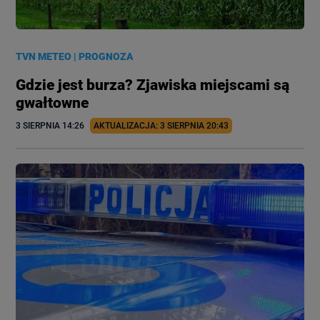
TVN METEO
|
PROGNOZA
Gdzie jest burza? Zjawiska miejscami są
gwałtowne
3 SIERPNIA
 14:26
AKTUALIZACJA: 
3 SIERPNIA
 20:43