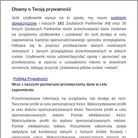
KONTAKT24
Dbamy o Twoją prywatność
Jeśli użytkownik wyrazi na to zgodę, my, nasze
podmioty
Wyślij Materiał
stowarzyszone
i naszych
161
Zaufanych Partnerów IAB oraz
30
innych Zaufanych Partnerów może przechowywać dane osobowe
na urządzeniu użytkownika i uzyskiwać do nich dostęp w celu
zapewnienia bardziej spersonalizowanego sposobu przeglądania.
Dzień dobry!
Odbywa się to poprzez przetwarzanie danych osobowych
WYŚLIJ MATERIAŁ
Jedno konto do wszystkich usług
zebranych z danych przeglądania przechowywanych w plikach
cookie. Użytkownik może udzielić/wycofać zgodę i sprzeciwić się
przetwarzaniu w oparciu o uzasadniony interes w dowolnym
NAJNOWSZE
momencie, klikając przycisk „Ustawienia plików cookie i reklam”.
ZALOGUJ SIĘ
Polityka Prywatności
Wraz z naszymi partnerami przetwarzamy dane w celu
GORĄCE TEMATY
zapewnienia:
Zarejestruj się
Przechowywanie informacji na urządzeniu lub dostęp do nich.
TĘCZOWA eko-choinka z 12 tysięcy nakrętek
Tworzenie profili w celu personalizacji treści. Wykorzystywanie profili
WIĘCEJ
w celu doboru spersonalizowanych treści. Tworzenie profili w celu
spersonalizowanych reklam. Pomiar efektywności treści.
Wykorzystanie profili do wyboru spersonalizowanych reklam.
KANAŁY
Pomiar efektywności reklam. Rozumienie odbiorców dzięki
KONTAKT24
|
NAJNOWSZE
statystyce lub kombinacji danych z różnych źródeł. Rozwój i
ulepszanie usług. Wykorzystywanie ograniczonych danych do