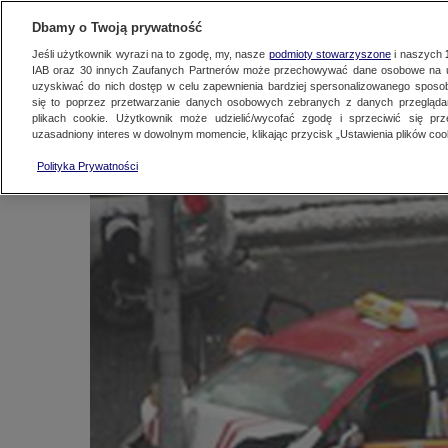
KONTAKT24
WYŚLIJ MATERIAŁ
Dbamy o Twoją prywatność
Jeśli użytkownik wyrazi na to zgodę, my, nasze
podmioty stowarzyszone
i naszych
IAB oraz
30
innych Zaufanych Partnerów może przechowywać dane osobowe na ur
Taksówka ścięła lata
uzyskiwać do nich dostęp w celu zapewnienia bardziej spersonalizowanego sposo
się to poprzez przetwarzanie danych osobowych zebranych z danych przegląd
plikach cookie. Użytkownik może udzielić/wycofać zgodę i sprzeciwić się pr
uzasadniony interes w dowolnym momencie, klikając przycisk „Ustawienia plików cook
Kontakt24
|
Najnowsze
12 grudnia 2012, 10:12
Polityka Prywatności