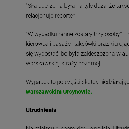
"Siła uderzenia była na tyle duża, że taksó
relacjonuje reporter.
"W wypadku ranne zostały trzy osoby" - i
kierowca i pasażer taksówki oraz kieruj
się wydostać, bo była zakleszczona w auc
warszawskiej straży pożarnej.
Wypadek to po części skutek niedziałające
warszawskim Ursynowie.
Utrudnienia
Na miejscu ruchem kieruje policja. Utrudn