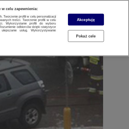
WYŚLIJ MATERIAŁ
 w celu zapewnienia:
 Tworzenie profili w celu personalizacji
Akceptuję
wanych treści. Tworzenie profili w celu
ci. Wykorzystanie profili do wyboru
Rozumienie odbiorców dzięki statystyce
ulepszanie usług. Wykorzystywanie
Pokaż cele