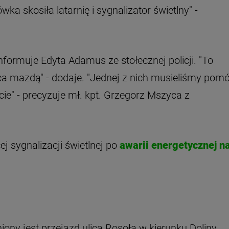
wka skosiła latarnię i sygnalizator świetlny" -
nformuje Edyta Adamus ze stołecznej policji. "To
ąca mazdą" - dodaje. "Jednej z nich musieliśmy pom
ie" - precyzuje mł. kpt. Grzegorz Mszyca z
j sygnalizacji świetlnej po
awarii energetycznej n
iony jest przejazd ulicą Rosoła w kierunku Doliny