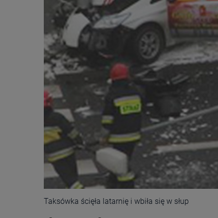
Taksówka ścięła latarnię i wbiła się w słup