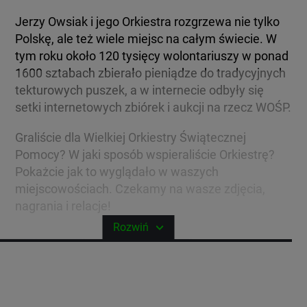
Jerzy Owsiak i jego Orkiestra rozgrzewa nie tylko
Polskę, ale też wiele miejsc na całym świecie. W
tym roku około 120 tysięcy wolontariuszy w ponad
1600 sztabach zbierało pieniądze do tradycyjnych
tekturowych puszek, a w internecie odbyły się
setki internetowych zbiórek i aukcji na rzecz WOŚP.
Graliście dla Wielkiej Orkiestry Świątecznej
Pomocy? W jaki sposób wspieraliście Orkiestrę?
Pokażcie jak to wyglądało w waszych
miejscowościach. Czekamy na wasze zdjęcia,
nagrania i relacje!
Rozwiń