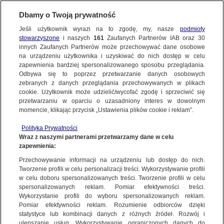
KONTAKT24
Dbamy o Twoją prywatność
Jeśli użytkownik wyrazi na to zgodę, my, nasze
podmioty
Wyślij Materiał
stowarzyszone
i naszych
161
Zaufanych Partnerów IAB oraz
30
innych Zaufanych Partnerów może przechowywać dane osobowe
na urządzeniu użytkownika i uzyskiwać do nich dostęp w celu
zapewnienia bardziej spersonalizowanego sposobu przeglądania.
Dzień dobry!
Odbywa się to poprzez przetwarzanie danych osobowych
WYŚLIJ MATERIAŁ
Jedno konto do wszystkich usług
zebranych z danych przeglądania przechowywanych w plikach
cookie. Użytkownik może udzielić/wycofać zgodę i sprzeciwić się
przetwarzaniu w oparciu o uzasadniony interes w dowolnym
NAJNOWSZE
Tak graliście z WOŚP
momencie, klikając przycisk „Ustawienia plików cookie i reklam”.
ZALOGUJ SIĘ
Polityka Prywatności
Wraz z naszymi partnerami przetwarzamy dane w celu
GORĄCE TEMATY
zapewnienia:
Zarejestruj się
Przechowywanie informacji na urządzeniu lub dostęp do nich.
Tworzenie profili w celu personalizacji treści. Wykorzystywanie profili
WIĘCEJ
w celu doboru spersonalizowanych treści. Tworzenie profili w celu
spersonalizowanych reklam. Pomiar efektywności treści.
Wykorzystanie profili do wyboru spersonalizowanych reklam.
KANAŁY
Pomiar efektywności reklam. Rozumienie odbiorców dzięki
statystyce lub kombinacji danych z różnych źródeł. Rozwój i
ulepszanie usług. Wykorzystywanie ograniczonych danych do