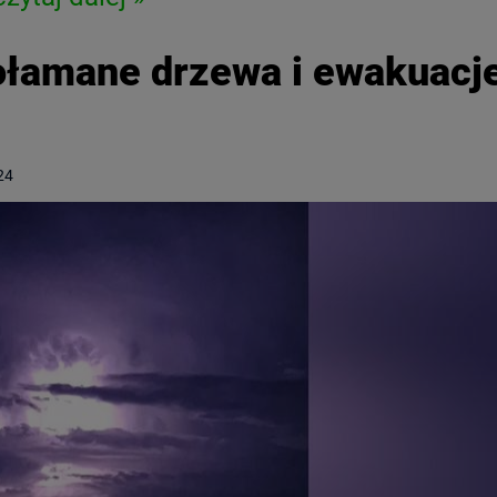
ołamane drzewa i ewakuacj
24