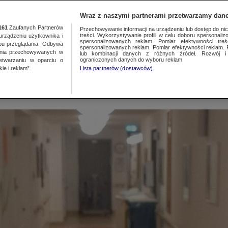
NAJNOWSZE
GORĄCE TEMATY
Wraz z naszymi partnerami przetwarzamy dane
161
Zaufanych Partnerów
Przechowywanie informacji na urządzeniu lub dostęp do nich.
treści. Wykorzystywanie profili w celu doboru spersonalizo
ządzeniu użytkownika i
spersonalizowanych reklam. Pomiar efektywności treś
bu przeglądania. Odbywa
spersonalizowanych reklam. Pomiar efektywności reklam. 
ania przechowywanych w
lub kombinacji danych z różnych źródeł. Rozwój i 
y
ograniczonych danych do wyboru reklam.
zetwarzaniu w oparciu o
ie i reklam”.
Lista partnerów (dostawców)