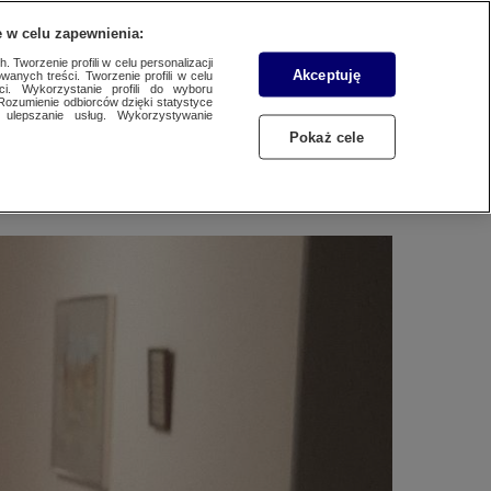
WYŚLIJ MATERIAŁ
 w celu zapewnienia:
 Tworzenie profili w celu personalizacji
Akceptuję
wanych treści. Tworzenie profili w celu
ci. Wykorzystanie profili do wyboru
Rozumienie odbiorców dzięki statystyce
ulepszanie usług. Wykorzystywanie
Pokaż cele