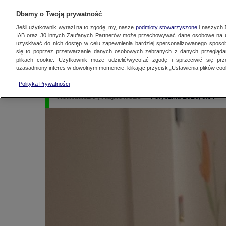
KONTAKT24
WYŚLIJ MATERIAŁ
Dbamy o Twoją prywatność
Jeśli użytkownik wyrazi na to zgodę, my, nasze
podmioty stowarzyszone
i naszych
IAB oraz
30
innych Zaufanych Partnerów może przechowywać dane osobowe na ur
MATERIAŁ UŻYTKOWNIKA
uzyskiwać do nich dostęp w celu zapewnienia bardziej spersonalizowanego sposo
się to poprzez przetwarzanie danych osobowych zebranych z danych przegląd
Sylwester ....w prac
plikach cookie. Użytkownik może udzielić/wycofać zgodę i sprzeciwić się pr
uzasadniony interes w dowolnym momencie, klikając przycisk „Ustawienia plików cook
Polityka Prywatności
Kontakt24
|
Najnowsze
1 stycznia 2025, 8:01