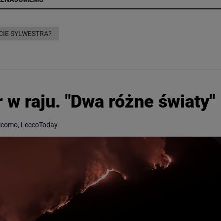
CIE SYLWESTRA?
 w raju. "Dwa różne światy"
icomo, LeccoToday