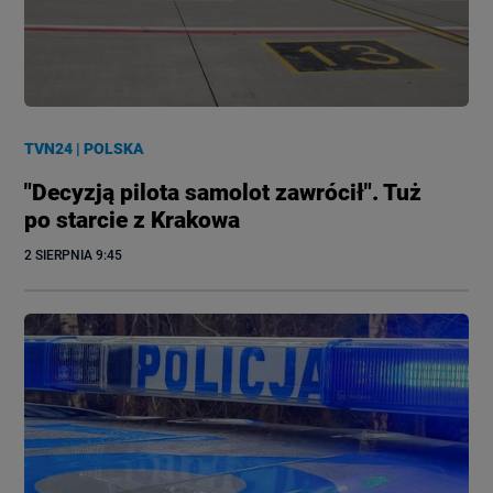
TVN24
|
POLSKA
"Decyzją pilota samolot zawrócił". Tuż
po starcie z Krakowa
2 SIERPNIA
 9:45