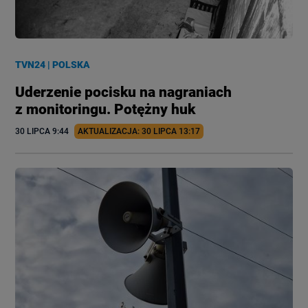
TVN24
|
POLSKA
Uderzenie pocisku na nagraniach
z monitoringu. Potężny huk
30 LIPCA
 9:44
AKTUALIZACJA: 
30 LIPCA
 13:17