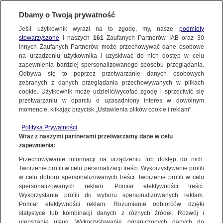
KONTAKT24
Dbamy o Twoją prywatność
Jeśli użytkownik wyrazi na to zgodę, my, nasze
podmioty
Wyślij Materiał
stowarzyszone
i naszych
161
Zaufanych Partnerów IAB oraz
30
innych Zaufanych Partnerów może przechowywać dane osobowe
na urządzeniu użytkownika i uzyskiwać do nich dostęp w celu
zapewnienia bardziej spersonalizowanego sposobu przeglądania.
Dzień dobry!
Odbywa się to poprzez przetwarzanie danych osobowych
WYŚLIJ MATERIAŁ
Jedno konto do wszystkich usług
zebranych z danych przeglądania przechowywanych w plikach
cookie. Użytkownik może udzielić/wycofać zgodę i sprzeciwić się
przetwarzaniu w oparciu o uzasadniony interes w dowolnym
NAJNOWSZE
momencie, klikając przycisk „Ustawienia plików cookie i reklam”.
ZALOGUJ SIĘ
Polityka Prywatności
Wraz z naszymi partnerami przetwarzamy dane w celu
GORĄCE TEMATY
zapewnienia:
Zarejestruj się
Przechowywanie informacji na urządzeniu lub dostęp do nich.
KONTAKT24
|
NAJNOWSZE
Tworzenie profili w celu personalizacji treści. Wykorzystywanie profili
WIĘCEJ
w celu doboru spersonalizowanych treści. Tworzenie profili w celu
Spotkał na spacerze łosia. "Zagubił się
spersonalizowanych reklam. Pomiar efektywności treści.
Wykorzystanie profili do wyboru spersonalizowanych reklam.
w poszukiwaniu jedzenia"
KANAŁY
Pomiar efektywności reklam. Rozumienie odbiorców dzięki
statystyce lub kombinacji danych z różnych źródeł. Rozwój i
31 SIERPNIA
 2020
 11:42
ulepszanie usług. Wykorzystywanie ograniczonych danych do