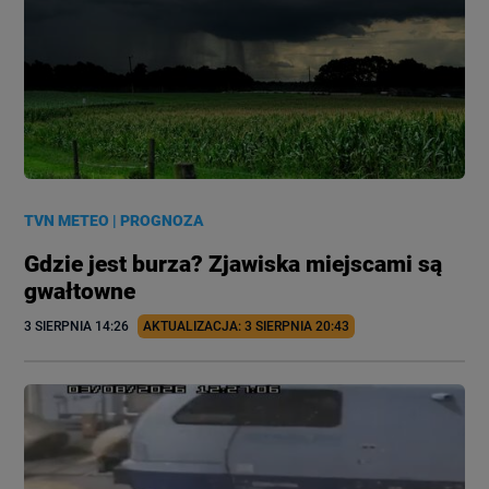
TVN METEO
|
PROGNOZA
Gdzie jest burza? Zjawiska miejscami są
gwałtowne
3 SIERPNIA
 14:26
AKTUALIZACJA: 
3 SIERPNIA
 20:43