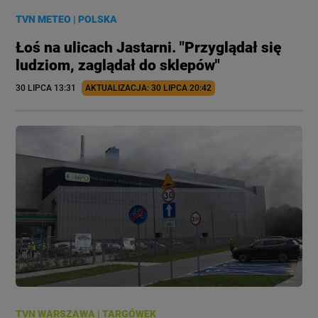
TVN METEO
|
POLSKA
Łoś na ulicach Jastarni. "Przyglądał się
ludziom, zaglądał do sklepów"
30 LIPCA
 13:31
AKTUALIZACJA: 
30 LIPCA
 20:42
TVN WARSZAWA
|
TARGÓWEK