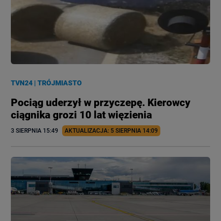
TVN24
|
TRÓJMIASTO
Pociąg uderzył w przyczepę. Kierowcy
ciągnika grozi 10 lat więzienia
3 SIERPNIA
 15:49
AKTUALIZACJA: 
5 SIERPNIA
 14:09