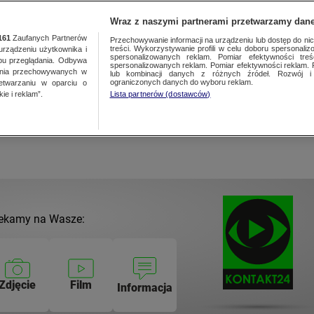
NAJNOWSZE
GORĄCE TEMATY
Wraz z naszymi partnerami przetwarzamy dane
161
Zaufanych Partnerów
Przechowywanie informacji na urządzeniu lub dostęp do nich.
treści. Wykorzystywanie profili w celu doboru spersonalizo
ządzeniu użytkownika i
spersonalizowanych reklam. Pomiar efektywności treś
bu przeglądania. Odbywa
spersonalizowanych reklam. Pomiar efektywności reklam. 
ania przechowywanych w
lub kombinacji danych z różnych źródeł. Rozwój i 
ograniczonych danych do wyboru reklam.
zetwarzaniu w oparciu o
as prac dekarskich
ie i reklam”.
Lista partnerów (dostawców)
ekamy na Wasze:
Zdjęcie
Film
Informacja