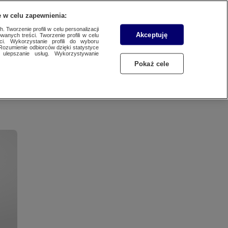
WYŚLIJ MATERIAŁ
 w celu zapewnienia:
 Tworzenie profili w celu personalizacji
Akceptuję
wanych treści. Tworzenie profili w celu
ci. Wykorzystanie profili do wyboru
Rozumienie odbiorców dzięki statystyce
ulepszanie usług. Wykorzystywanie
Pokaż cele