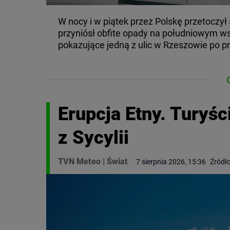
W nocy i w piątek przez Polskę przetoczył 
przyniósł obfite opady na południowym w
pokazujące jedną z ulic w Rzeszowie po pr
Erupcja Etny. Turyśc
z Sycylii
TVN Meteo
|
Świat
7 sierpnia 2026, 15:36
Źródło