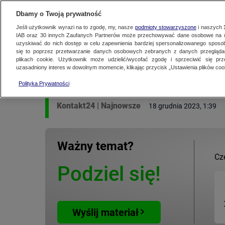
KONTAKT24
WYŚLIJ MATERIAŁ
Dbamy o Twoją prywatność
Jeśli użytkownik wyrazi na to zgodę, my, nasze
podmioty stowarzyszone
i naszych
IAB oraz
30
innych Zaufanych Partnerów może przechowywać dane osobowe na ur
uzyskiwać do nich dostęp w celu zapewnienia bardziej spersonalizowanego sposo
MATERIAŁ UŻYTKOWNIKA
się to poprzez przetwarzanie danych osobowych zebranych z danych przegląd
plikach cookie. Użytkownik może udzielić/wycofać zgodę i sprzeciwić się pr
Spadł z Dachu podcz
uzasadniony interes w dowolnym momencie, klikając przycisk „Ustawienia plików cook
Polityka Prywatności
Kontakt24
|
Najnowsze
18 grudnia 2023, 1:39
Ważny temat?
Cz
Podziel się!
Wyślij materiał