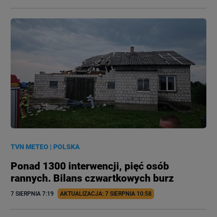
TVN METEO
|
POLSKA
Ponad 1300 interwencji, pięć osób
rannych. Bilans czwartkowych burz
7 SIERPNIA
 7:19
AKTUALIZACJA: 
7 SIERPNIA
 10:58