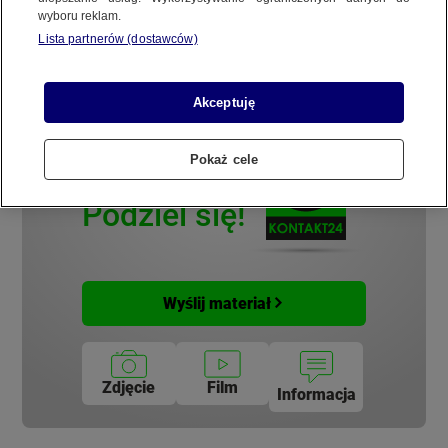
19 GRUDNIA
 2023
 0:10
wyboru reklam.
REGULAMIN SERWISU
Lista partnerów (dostawców)
POLITYKA PRYWATNOŚCI
Akceptuję
Pokaż cele
Ważny temat?
Copyright (C) 1997-2025 Korzystanie z materiałów redakcyjnych TVN S.A. / TVN Media Sp. z
o.o. wymaga wcześniejszej zgody TVN S.A./ TVN Media Sp. z o.o. oraz zawarcia stosownej
Podziel się!
umowy licencyjnej. Na podstawie art. 25 ust. 1 pkt. 1 b) ustawy o prawie autorskim i prawach
pokrewnych TVN S.A. / TVN Media Sp. z o.o. wyraźnie zastrzega, że dalsze
rozpowszechnianie artykułów zamieszczonych w programach oraz na stronach
internetowych TVN S.A. / TVN Media Sp. z o.o. jest zabronione.
Wyślij materiał
Zdjęcie
Film
Informacja