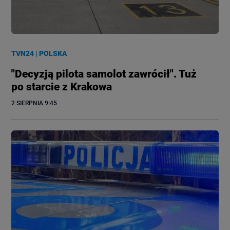
TVN24
|
POLSKA
"Decyzją pilota samolot zawrócił". Tuż
po starcie z Krakowa
2 SIERPNIA
 9:45