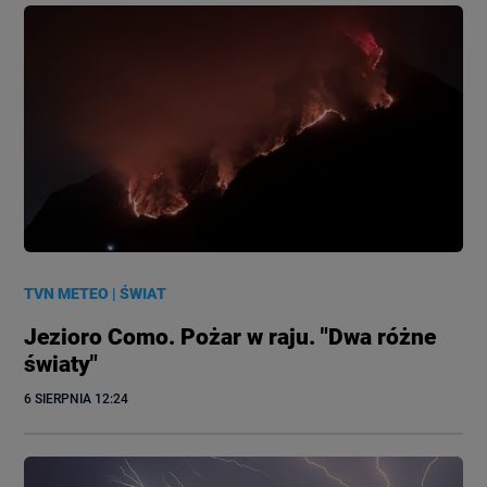
TVN METEO
|
ŚWIAT
Jezioro Como. Pożar w raju. "Dwa różne
światy"
6 SIERPNIA
 12:24