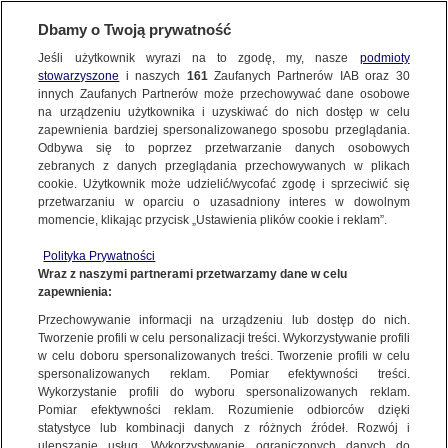
KONTAKT24
Dbamy o Twoją prywatność
Jeśli użytkownik wyrazi na to zgodę, my, nasze
podmioty
Wyślij Materiał
stowarzyszone
i naszych
161
Zaufanych Partnerów IAB oraz
30
innych Zaufanych Partnerów może przechowywać dane osobowe
na urządzeniu użytkownika i uzyskiwać do nich dostęp w celu
zapewnienia bardziej spersonalizowanego sposobu przeglądania.
Dzień dobry!
Odbywa się to poprzez przetwarzanie danych osobowych
WYŚLIJ MATERIAŁ
Jedno konto do wszystkich usług
zebranych z danych przeglądania przechowywanych w plikach
cookie. Użytkownik może udzielić/wycofać zgodę i sprzeciwić się
przetwarzaniu w oparciu o uzasadniony interes w dowolnym
NAJNOWSZE
momencie, klikając przycisk „Ustawienia plików cookie i reklam”.
ZALOGUJ SIĘ
Polityka Prywatności
Wraz z naszymi partnerami przetwarzamy dane w celu
GORĄCE TEMATY
Słupy świetlne
Słupy świetlne
zapewnienia:
Zarejestruj się
Przechowywanie informacji na urządzeniu lub dostęp do nich.
Tworzenie profili w celu personalizacji treści. Wykorzystywanie profili
WIĘCEJ
KONTAKT24
|
NAJNOWSZE
w celu doboru spersonalizowanych treści. Tworzenie profili w celu
spersonalizowanych reklam. Pomiar efektywności treści.
MATERIAŁ UŻYTKOWNIKA
Wykorzystanie profili do wyboru spersonalizowanych reklam.
KANAŁY
Pomiar efektywności reklam. Rozumienie odbiorców dzięki
Słupy świetlne
statystyce lub kombinacji danych z różnych źródeł. Rozwój i
ulepszanie usług. Wykorzystywanie ograniczonych danych do