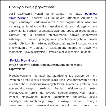
KONTAKT24
Dbamy o Twoją prywatność
Jeśli użytkownik wyrazi na to zgodę, my, nasze
podmioty
Wyślij Materiał
stowarzyszone
i naszych
161
Zaufanych Partnerów IAB oraz
30
innych Zaufanych Partnerów może przechowywać dane osobowe
na urządzeniu użytkownika i uzyskiwać do nich dostęp w celu
zapewnienia bardziej spersonalizowanego sposobu przeglądania.
Dzień dobry!
Odbywa się to poprzez przetwarzanie danych osobowych
WYŚLIJ MATERIAŁ
Jedno konto do wszystkich usług
zebranych z danych przeglądania przechowywanych w plikach
cookie. Użytkownik może udzielić/wycofać zgodę i sprzeciwić się
przetwarzaniu w oparciu o uzasadniony interes w dowolnym
NAJNOWSZE
momencie, klikając przycisk „Ustawienia plików cookie i reklam”.
ZALOGUJ SIĘ
Polityka Prywatności
Wraz z naszymi partnerami przetwarzamy dane w celu
GORĄCE TEMATY
zapewnienia:
Zarejestruj się
Przechowywanie informacji na urządzeniu lub dostęp do nich.
KONTAKT24
|
NAJNOWSZE
Tworzenie profili w celu personalizacji treści. Wykorzystywanie profili
WIĘCEJ
w celu doboru spersonalizowanych treści. Tworzenie profili w celu
Skuter potrącił na stoku 6-latkę
spersonalizowanych reklam. Pomiar efektywności treści.
Wykorzystanie profili do wyboru spersonalizowanych reklam.
13 LUTEGO
 2013
 13:01
KANAŁY
Pomiar efektywności reklam. Rozumienie odbiorców dzięki
statystyce lub kombinacji danych z różnych źródeł. Rozwój i
ulepszanie usług. Wykorzystywanie ograniczonych danych do