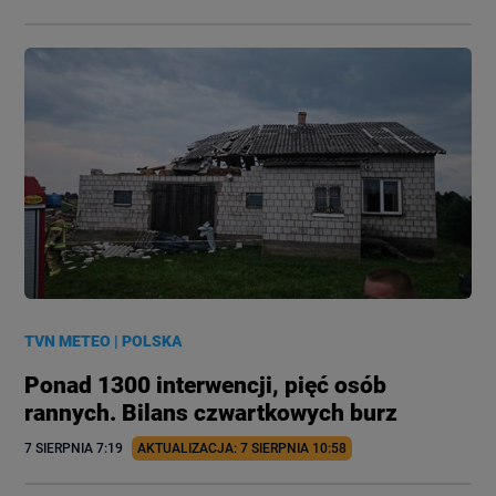
TVN METEO
|
POLSKA
Ponad 1300 interwencji, pięć osób
rannych. Bilans czwartkowych burz
7 SIERPNIA
 7:19
AKTUALIZACJA: 
7 SIERPNIA
 10:58