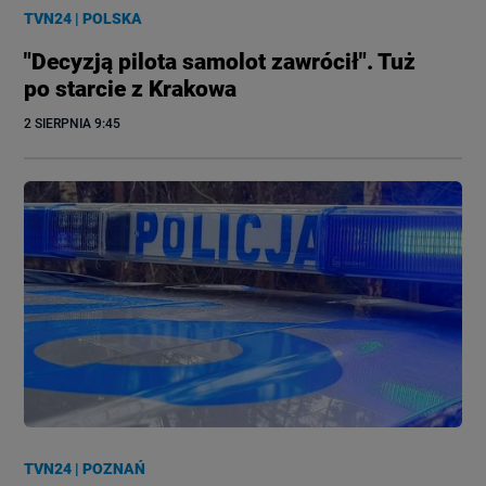
TVN24
|
POLSKA
"Decyzją pilota samolot zawrócił". Tuż
po starcie z Krakowa
2 SIERPNIA
 9:45
TVN24
|
POZNAŃ