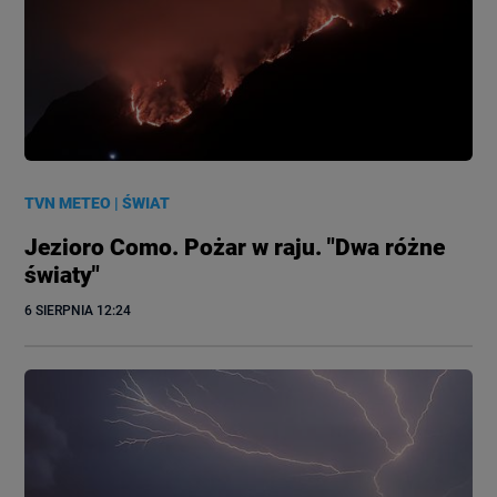
TVN METEO
|
ŚWIAT
Jezioro Como. Pożar w raju. "Dwa różne
światy"
6 SIERPNIA
 12:24