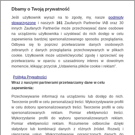
KONTAKT24
Dbamy o Twoją prywatność
Jeśli użytkownik wyrazi na to zgodę, my, nasze
podmioty
Wyślij Materiał
stowarzyszone
i naszych
161
Zaufanych Partnerów IAB oraz
30
innych Zaufanych Partnerów może przechowywać dane osobowe
na urządzeniu użytkownika i uzyskiwać do nich dostęp w celu
zapewnienia bardziej spersonalizowanego sposobu przeglądania.
Dzień dobry!
Odbywa się to poprzez przetwarzanie danych osobowych
WYŚLIJ MATERIAŁ
Jedno konto do wszystkich usług
zebranych z danych przeglądania przechowywanych w plikach
cookie. Użytkownik może udzielić/wycofać zgodę i sprzeciwić się
przetwarzaniu w oparciu o uzasadniony interes w dowolnym
NAJNOWSZE
momencie, klikając przycisk „Ustawienia plików cookie i reklam”.
ZALOGUJ SIĘ
Polityka Prywatności
Wraz z naszymi partnerami przetwarzamy dane w celu
GORĄCE TEMATY
Ścinawa | Pela/Kontakt24
Ścinawa | Pela/Kontakt
zapewnienia:
Zarejestruj się
Przechowywanie informacji na urządzeniu lub dostęp do nich.
Tworzenie profili w celu personalizacji treści. Wykorzystywanie profili
WIĘCEJ
KONTAKT24
|
NAJNOWSZE
w celu doboru spersonalizowanych treści. Tworzenie profili w celu
spersonalizowanych reklam. Pomiar efektywności treści.
MATERIAŁ UŻYTKOWNIKA
Wykorzystanie profili do wyboru spersonalizowanych reklam.
KANAŁY
Pomiar efektywności reklam. Rozumienie odbiorców dzięki
Ścinawa (Dolnośląskie)
statystyce lub kombinacji danych z różnych źródeł. Rozwój i
ulepszanie usług. Wykorzystywanie ograniczonych danych do