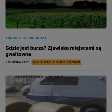
TVN METEO
|
PROGNOZA
Gdzie jest burza? Zjawiska miejscami są
gwałtowne
3 SIERPNIA
 14:26
AKTUALIZACJA: 
3 SIERPNIA
 20:43