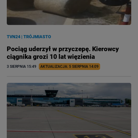
TVN24
|
TRÓJMIASTO
Pociąg uderzył w przyczepę. Kierowcy
ciągnika grozi 10 lat więzienia
3 SIERPNIA
 15:49
AKTUALIZACJA: 
5 SIERPNIA
 14:09