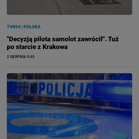
TVN24
|
POLSKA
"Decyzją pilota samolot zawrócił". Tuż
po starcie z Krakowa
2 SIERPNIA
 9:45