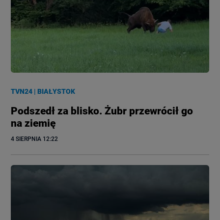
TVN24
|
BIAŁYSTOK
Podszedł za blisko. Żubr przewrócił go
na ziemię
4 SIERPNIA
 12:22