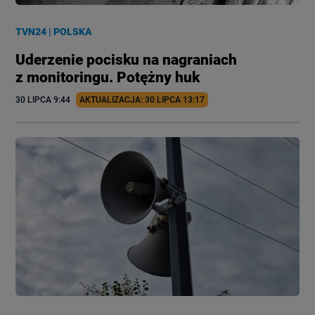
TVN24
|
POLSKA
Uderzenie pocisku na nagraniach
z monitoringu. Potężny huk
30 LIPCA
 9:44
AKTUALIZACJA: 
30 LIPCA
 13:17