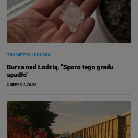
TVN METEO
|
POLSKA
Burza nad Łodzią. "Sporo tego gradu
spadło"
3 SIERPNIA
 20:26