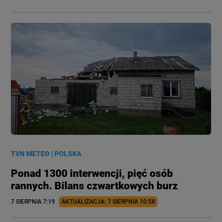
TVN METEO
|
POLSKA
Ponad 1300 interwencji, pięć osób
rannych. Bilans czwartkowych burz
7 SIERPNIA
 7:19
AKTUALIZACJA: 
7 SIERPNIA
 10:58