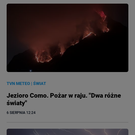
TVN METEO
|
ŚWIAT
Jezioro Como. Pożar w raju. "Dwa różne
światy"
6 SIERPNIA
 12:24