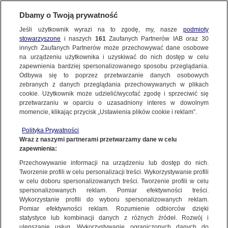
KONTAKT24
Dbamy o Twoją prywatność
Jeśli użytkownik wyrazi na to zgodę, my, nasze
podmioty
Wyślij Materiał
stowarzyszone
i naszych
161
Zaufanych Partnerów IAB oraz
30
innych Zaufanych Partnerów może przechowywać dane osobowe
na urządzeniu użytkownika i uzyskiwać do nich dostęp w celu
zapewnienia bardziej spersonalizowanego sposobu przeglądania.
Dzień dobry!
Odbywa się to poprzez przetwarzanie danych osobowych
WYŚLIJ MATERIAŁ
Jedno konto do wszystkich usług
zebranych z danych przeglądania przechowywanych w plikach
cookie. Użytkownik może udzielić/wycofać zgodę i sprzeciwić się
przetwarzaniu w oparciu o uzasadniony interes w dowolnym
NAJNOWSZE
momencie, klikając przycisk „Ustawienia plików cookie i reklam”.
ZALOGUJ SIĘ
Polityka Prywatności
Wraz z naszymi partnerami przetwarzamy dane w celu
GORĄCE TEMATY
zapewnienia:
Zarejestruj się
Przechowywanie informacji na urządzeniu lub dostęp do nich.
KONTAKT24
|
NAJNOWSZE
Tworzenie profili w celu personalizacji treści. Wykorzystywanie profili
WIĘCEJ
w celu doboru spersonalizowanych treści. Tworzenie profili w celu
MATERIAŁ UŻYTKOWNIKA
spersonalizowanych reklam. Pomiar efektywności treści.
Wykorzystanie profili do wyboru spersonalizowanych reklam.
Samolot, którym podróżuje Maja
KANAŁY
Pomiar efektywności reklam. Rozumienie odbiorców dzięki
Chwalińska
statystyce lub kombinacji danych z różnych źródeł. Rozwój i
ulepszanie usług. Wykorzystywanie ograniczonych danych do