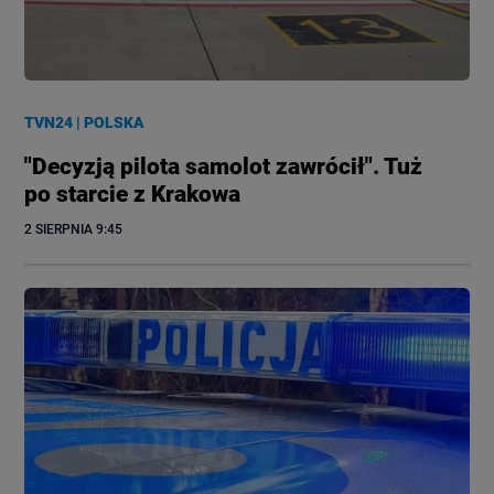
TVN24
|
POLSKA
"Decyzją pilota samolot zawrócił". Tuż
po starcie z Krakowa
2 SIERPNIA
 9:45