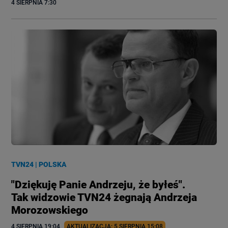
4 SIERPNIA
 7:30
TVN24
|
POLSKA
"Dziękuję Panie Andrzeju, że byłeś".
Tak widzowie TVN24 żegnają Andrzeja
Morozowskiego
4 SIERPNIA
 19:04
AKTUALIZACJA: 
5 SIERPNIA
 15:08