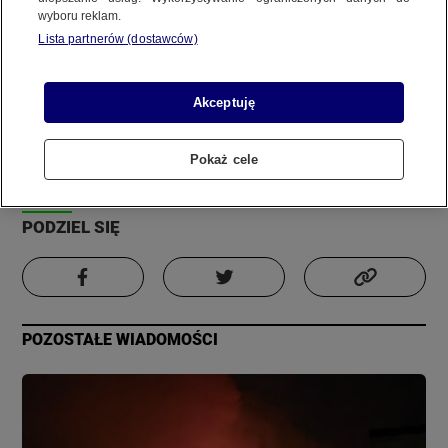
wyboru reklam.
REGULAMIN SERWISU
Lista partnerów (dostawców)
Zdjęcie
Film
POLITYKA PRYWATNOŚCI
Informacja
Akceptuję
Autor:
Materiał internauty
Pokaż cele
Copyright (C) 1997-2025 Korzystanie z materiałów redakcyjnych TVN S.A. / TVN Media Sp. z
Aktualizacja:
18 grudnia 2023, 1:14
o.o. wymaga wcześniejszej zgody TVN S.A./ TVN Media Sp. z o.o. oraz zawarcia stosownej
umowy licencyjnej. Na podstawie art. 25 ust. 1 pkt. 1 b) ustawy o prawie autorskim i prawach
PODZIEL SIĘ
pokrewnych TVN S.A. / TVN Media Sp. z o.o. wyraźnie zastrzega, że dalsze
rozpowszechnianie artykułów zamieszczonych w programach oraz na stronach
internetowych TVN S.A. / TVN Media Sp. z o.o. jest zabronione.
POZOSTAŁE WIADOMOŚCI