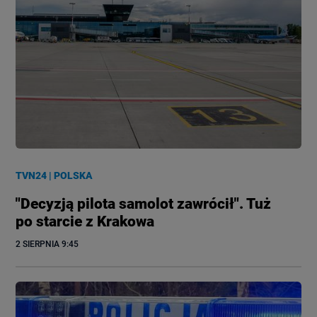
TVN24
|
POLSKA
"Decyzją pilota samolot zawrócił". Tuż
po starcie z Krakowa
2 SIERPNIA
 9:45