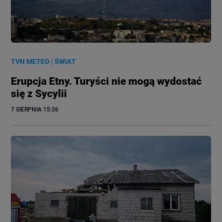
TVN METEO
|
ŚWIAT
Erupcja Etny. Turyści nie mogą wydostać
się z Sycylii
7 SIERPNIA
 15:36