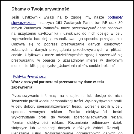
KONTAKT24
Dbamy o Twoją prywatność
KONTAKT24
|
NAJNOWSZE
Jeśli użytkownik wyrazi na to zgodę, my, nasze
podmioty
Wyślij Materiał
stowarzyszone
i naszych
161
Zaufanych Partnerów IAB oraz
30
MATERIAŁ UŻYTKOWNIKA
innych Zaufanych Partnerów może przechowywać dane osobowe
na urządzeniu użytkownika i uzyskiwać do nich dostęp w celu
Rzeka w Stróżówce
zapewnienia bardziej spersonalizowanego sposobu przeglądania.
Dzień dobry!
Odbywa się to poprzez przetwarzanie danych osobowych
WYŚLIJ MATERIAŁ
18 GRUDNIA
 2023
 1:14
Jedno konto do wszystkich usług
zebranych z danych przeglądania przechowywanych w plikach
cookie. Użytkownik może udzielić/wycofać zgodę i sprzeciwić się
przetwarzaniu w oparciu o uzasadniony interes w dowolnym
NAJNOWSZE
momencie, klikając przycisk „Ustawienia plików cookie i reklam”.
ZALOGUJ SIĘ
Polityka Prywatności
Wraz z naszymi partnerami przetwarzamy dane w celu
GORĄCE TEMATY
zapewnienia:
Zarejestruj się
Ważny temat?
Przechowywanie informacji na urządzeniu lub dostęp do nich.
Tworzenie profili w celu personalizacji treści. Wykorzystywanie profili
WIĘCEJ
Podziel się!
w celu doboru spersonalizowanych treści. Tworzenie profili w celu
spersonalizowanych reklam. Pomiar efektywności treści.
Wykorzystanie profili do wyboru spersonalizowanych reklam.
KANAŁY
Pomiar efektywności reklam. Rozumienie odbiorców dzięki
statystyce lub kombinacji danych z różnych źródeł. Rozwój i
Wyślij materiał
ulepszanie usług. Wykorzystywanie ograniczonych danych do